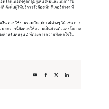
์เพื่อดึงดูดกลุ่มผู้เล่นใหม่และเพิ่มการมี
นั้นผู้ให้บริการจึงต้องเพิ่มฟีเจอร์ต่างๆ ที่
งิน ควรใช้งานร่วมกับอุปกรณ์ต่างๆ ได้ เช่น การ
งขึ้น นอกจากนี้ยังควรให้ความเป็นส่วนตัวและโอกาส
่งสำหรับคนรุ่น Z ที่ต้องการความพึงพอใจใน