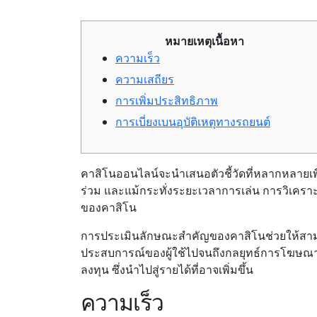
หมายเหตุเนื้อหา
ความเร็ว
ความเสถียร
การเพิ่มประสิทธิภาพ
การเบี่ยงเบนอุบัติเหตุทางรถยนต์
คาสิโนออนไลน์จะนำเสนอตัวชี้วัดที่หลากหลายเพื่
ร่วม และแม้กระทั่งระยะเวลาการเล่น การวิเครา
ของคาสิโน
การประเมินลักษณะสำคัญของคาสิโนช่วยให้สามารถ
ประสบการณ์ของผู้ใช้ไปจนถึงกลยุทธ์การโฆษณา ก
ลงทุน ซึ่งนำไปสู่รายได้ที่อาจเพิ่มขึ้น
ความเร็ว