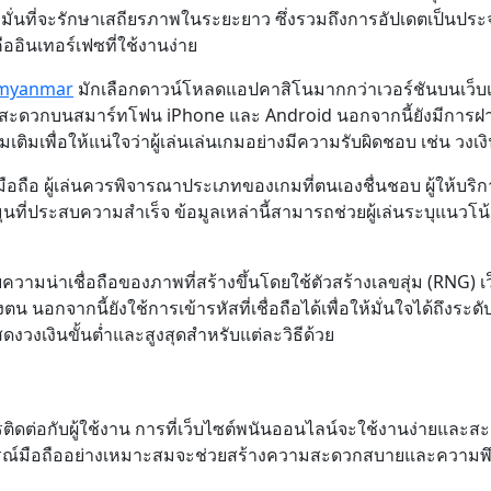
่งมั่นที่จะรักษาเสถียรภาพในระยะยาว ซึ่งรวมถึงการอัปเดตเป็นประจ
ออินเทอร์เฟซที่ใช้งานง่าย
 myanmar
มักเลือกดาวน์โหลดแอปคาสิโนมากกว่าเวอร์ชันบนเว็บเ
ี่สะดวกบนสมาร์ทโฟน iPhone และ Android นอกจากนี้ยังมีการฝา
มเติมเพื่อให้แน่ใจว่าผู้เล่นเล่นเกมอย่างมีความรับผิดชอบ เช่น วง
ือถือ ผู้เล่นควรพิจารณาประเภทของเกมที่ตนเองชื่นชอบ ผู้ให้บร
ุนที่ประสบความสำเร็จ ข้อมูลเหล่านี้สามารถช่วยผู้เล่นระบุแนว
วามน่าเชื่อถือของภาพที่สร้างขึ้นโดยใช้ตัวสร้างเลขสุ่ม (RNG) 
อกจากนี้ยังใช้การเข้ารหัสที่เชื่อถือได้เพื่อให้มั่นใจได้ถึงระดับ
งวงเงินขั้นต่ำและสูงสุดสำหรับแต่ละวิธีด้วย
ิดต่อกับผู้ใช้งาน การที่เว็บไซต์พนันออนไลน์จะใช้งานง่ายและสะดว
ณ์มือถืออย่างเหมาะสมจะช่วยสร้างความสะดวกสบายและความพึง