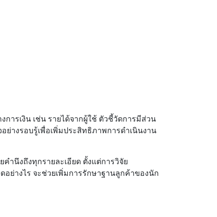
รเงิน เช่น รายได้จากผู้ใช้ ตัวชี้วัดการมีส่วน
ย่างรอบรู้เพื่อเพิ่มประสิทธิภาพการดำเนินงาน
นึงถึงทุกรายละเอียด ตั้งแต่การวิจัย
ดอย่างไร จะช่วยเพิ่มการรักษาฐานลูกค้าของนัก