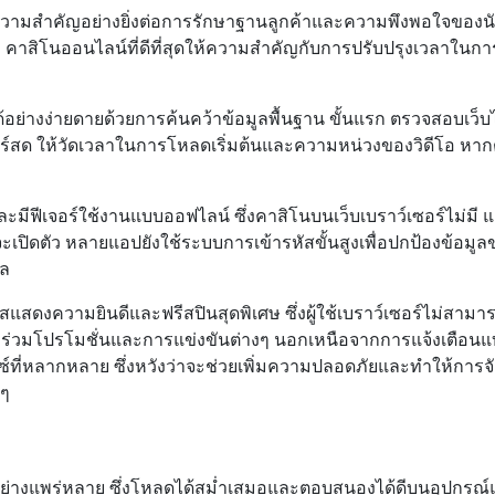
วามสำคัญอย่างยิ่งต่อการรักษาฐานลูกค้าและความพึงพอใจของนักลง
สิโนออนไลน์ที่ดีที่สุดให้ความสำคัญกับการปรับปรุงเวลาในการโหล
ด้อย่างง่ายดายด้วยการค้นคว้าข้อมูลพื้นฐาน ขั้นแรก ตรวจสอบเ
ร์สด ให้วัดเวลาในการโหลดเริ่มต้นและความหน่วงของวิดีโอ หากตัวเ
ะมีฟีเจอร์ใช้งานแบบออฟไลน์ ซึ่งคาสิโนบนเว็บเบราว์เซอร์ไม่มี 
ดตัว หลายแอปยังใช้ระบบการเข้ารหัสขั้นสูงเพื่อปกป้องข้อมูลของผ
ัล
สแสดงความยินดีและฟรีสปินสุดพิเศษ ซึ่งผู้ใช้เบราว์เซอร์ไม่สามาร
ถเข้าร่วมโปรโมชั่นและการแข่งขันต่างๆ นอกเหนือจากการแจ้งเตือน
ซ์ที่หลากหลาย ซึ่งหวังว่าจะช่วยเพิ่มความปลอดภัยและทำให้การจัด
้ๆ
างแพร่หลาย ซึ่งโหลดได้สม่ำเสมอและตอบสนองได้ดีบนอุปกรณ์และแ