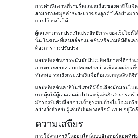
การดำเนินงานที่ราบรื่นและเสถียรของคาสิโนมีค
สามารถลดมูลค่าระยะยาวของลูกค้าได้อย่างมาก คา
และไว้วางใจได้
ผู้เล่นสามารถประเมินประสิทธิภาพของเว็บไซต์ไ
นั้น ในขณะที่เล่นสล็อตแมชชีนหรือเกมที่มีดีลเลอ
ต้องการการปรับปรุง
แอปพลิเคชันการพนันมักมีประสิทธิภาพที่ดีกว่าแล
การตรวจสอบความปลอดภัยอย่างเข้มงวดก่อนที่จะเปิ
ทันสมัย ​​รวมถึงกระเป๋าเงินมือถือและสกุลเงินดิจิท
แอปพลิเคชันคาสิโนพิเศษที่มีชื่อเสียงมักมอบโบนั
กระตุ้นให้ผู้เล่นเล่นต่อไป และผู้เล่นยังสามาร
มักรองรับตัวเลือกการเข้าสู่ระบบด้วยไบโอเมตริก
อย่างยิ่งสำหรับผู้เล่นที่เดินทางหรือมี Wi-Fi อยู่ใกล
ความเสถียร
การใช้งานคาสิโนออนไลน์แบบอินเทอร์แอคทีฟอย่