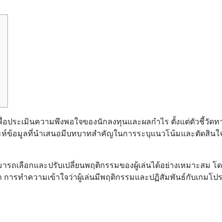
อประเมินความพึงพอใจของนักลงทุนและผลกำไร ตั้งแต่ตัวชี้วัดทางกา
ะห์ข้อมูลที่นำเสนอมีบทบาทสำคัญในการระบุแนวโน้มและตัดสินใจอ
เลือกและปรับเปลี่ยนพฤติกรรมของผู้เล่นได้อย่างเหมาะสม โดยคำ
ารทำความเข้าใจว่าผู้เล่นมีพฤติกรรมและปฏิสัมพันธ์กับเกมโปร