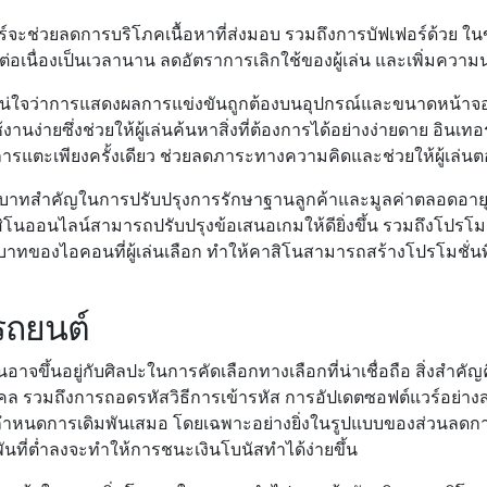
ร์จะช่วยลดการบริโภคเนื้อหาที่ส่งมอบ รวมถึงการบัฟเฟอร์ด้วย 
ต่อเนื่องเป็นเวลานาน ลดอัตราการเลิกใช้ของผู้เล่น และเพิ่มความน่
น่ใจว่าการแสดงผลการแข่งขันถูกต้องบนอุปกรณ์และขนาดหน้าจอท
้งานง่ายซึ่งช่วยให้ผู้เล่นค้นหาสิ่งที่ต้องการได้อย่างง่ายดาย อิ
รแตะเพียงครั้งเดียว ช่วยลดภาระทางความคิดและช่วยให้ผู้เล่นต
ทบาทสำคัญในการปรับปรุงการรักษาฐานลูกค้าและมูลค่าตลอดอายุก
ิโนออนไลน์สามารถปรับปรุงข้อเสนอเกมให้ดียิ่งขึ้น รวมถึงโปรโมชั่
ทของไอคอนที่ผู้เล่นเลือก ทำให้คาสิโนสามารถสร้างโปรโมชั่นพิเ
งรถยนต์
ขึ้นอยู่กับศิลปะในการคัดเลือกทางเลือกที่น่าเชื่อถือ สิ่งสำคัญ
 รวมถึงการถอดรหัสวิธีการเข้ารหัส การอัปเดตซอฟต์แวร์อย่างสม
อกำหนดการเดิมพันเสมอ โดยเฉพาะอย่างยิ่งในรูปแบบของส่วนลดการ
พันที่ต่ำลงจะทำให้การชนะเงินโบนัสทำได้ง่ายขึ้น