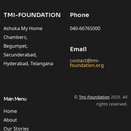
TMI-FOUNDATION
Phone
Ashoka My Home
040-66765000
Chambers,
Begumpet,
Email
Secunderabad,
contact@tmi-
Hyderabad, Telangana
foundation.org
©
Tmi-Foundation
2025. All
Main Menu
rights reserved.
Home
About
Our Stories