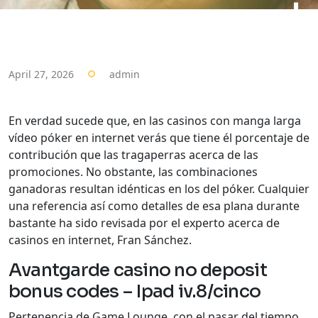
April 27, 2026
admin
En verdad sucede que, en las casinos con manga larga
vídeo póker en internet verás que tiene él porcentaje de
contribución que las tragaperras acerca de las
promociones. No obstante, las combinaciones
ganadoras resultan idénticas en los del póker.
Cualquier
una referencia así­ como detalles de esa plana durante
bastante ha sido revisada por el experto acerca de
casinos en internet, Fran Sánchez.
Avantgarde casino no deposit
bonus codes – Ipad iv.8/cinco
Pertenencia de Game Lounge, con el pasar del tiempo