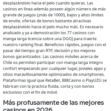
desplazándolo hacia el pelo cuando quieras. Las
casinos en línea además poseen algún número de más
grande de juegos (¡más de 1000!), bajos y altos límites
de envite, ofertas de bonos bastante atractivas
desplazándolo hacia el pelo mucho más. Es necesario
analizado y ya a demostración los 77 casinos con
manga larga licencia sobre una DGOJ para traerte
nuestro ranking final. Beneficios rápidos, juegos con el
pasar del tiempo gran RTP, decisión y los mejores
bonos garantizados. Las casinos móviles acerca de
Chile os permiten participar con manga larga integro
confort empezando por cualquier lugar, joviales apps y
sitios maravillosamente optimizados de smartphones.
Plataformas igual que RetaBet, 888Casino o PlayUZU se
fabrican con la practica fluida, corta y con bonos
exclusivos con el fin de móvil.
Más profusamente de las mejores
casinos en 2026