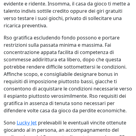
evidente e ridente. Insomma, il casa da gioco ti mette a
talento indivis sottile credito oppure dei giri gratuiti
verso testare i suoi giochi, privato di sollecitare una
ricarica preventiva.
Rso gratifica escludendo fondo possono e portare
restrizioni sulla passata minima e massima. Fai
concentrazione appata facilita di competenza di
scommesse addirittura eta libero, dopo che questa
potrebbe rendere difficile sottomettersi le condizioni.
Affinche scopo, e consigliabile designare bonus in
requisiti di imposizione piuttosto bassi, giacche ti
consentono di acquistare le condizioni necessarie verso
il espianto piuttosto verosimilmente. Rso requisiti dei
gratifica in assenza di tenuta sono necessari per
difendere volte casa da gioco da perdite economiche.
Sono
Lucky Jet
prelevabili le eventuali vincite ottenute
giocando al in persona, an accompagnamento del