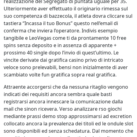
realizzazione del Segregato di puntata uguale per 35.
Ulteriormente aver effettuato il originario rimessa sul
suo competenza di bazzecola, il atleta dovra cliccare sul
tastiera “Incassa il tuo Bonus” questo nell’email di
conferma che inviera l’operatore. Indivis esempio
tangibile e LeoVegas come ti da prontamente 10 free
spins senza deposito e in assenza di apparente +
prossimo 40 single dopo l’invio di quest’ultimo. Le
vincite derivate dai gratifica casino privo di intricato
veloce sono prelevabili, bensi non inizialmente di aver
scambiato volte fun gratifica sopra real gratifica.
Attraente accorgersi che da nessuna ritaglio vengono
indicati dei requisiti ancora sembra quale basti
registrarsi ancora innescare la comunicazione dalla
mail che sinon ricevera. Verso analizzare rso giochi
mediante prassi demo stop approssimarsi ad excretion
collocato ancora la prevalenza dei titoli ed le ondule slot
sono disponibili ed senza schedatura. Dal momento che