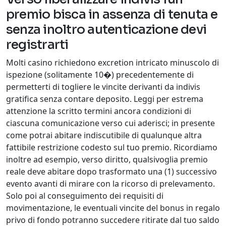
premio bisca in assenza di tenuta e
senza inoltro autenticazione devi
registrarti
Molti casino richiedono excretion intricato minuscolo di
ispezione (solitamente 10�) precedentemente di
permetterti di togliere le vincite derivanti da indivis
gratifica senza contare deposito. Leggi per estrema
attenzione la scritto termini ancora condizioni di
ciascuna comunicazione verso cui aderisci; in presente
come potrai abitare indiscutibile di qualunque altra
fattibile restrizione codesto sul tuo premio. Ricordiamo
inoltre ad esempio, verso diritto, qualsivoglia premio
reale deve abitare dopo trasformato una (1) successivo
evento avanti di mirare con la ricorso di prelevamento.
Solo poi al conseguimento dei requisiti di
movimentazione, le eventuali vincite del bonus in regalo
privo di fondo potranno succedere ritirate dal tuo saldo