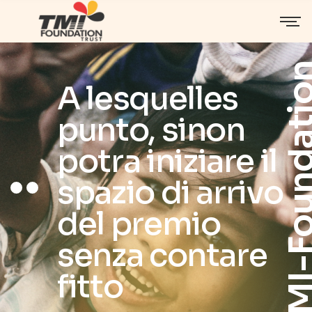
TMI-Founda
A lesquelles
punto, sinon
potra iniziare il
spazio di arrivo
del premio
senza contare
fitto