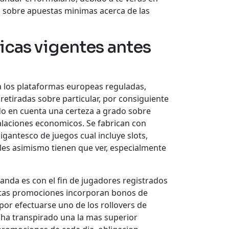
os sobre apuestas minimas acerca de las
icas vigentes antes
a los plataformas europeas reguladas,
etiradas sobre particular, por consiguiente
o en cuenta una certeza a grado sobre
alaciones economicos. Se fabrican con
gigantesco de juegos cual incluye slots,
oles asimismo tienen que ver, especialmente
anda es con el fin de jugadores registrados
Estas promociones incorporan bonos de
por efectuarse uno de los rollovers de
 ha transpirado una la mas superior