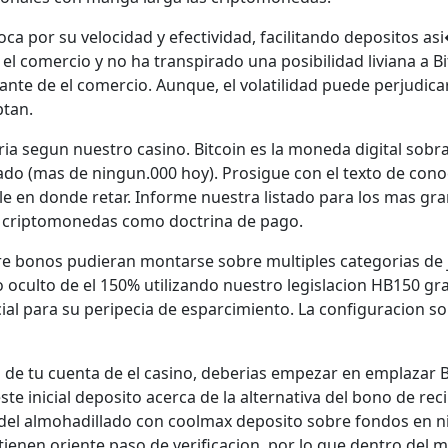
oca por su velocidad y efectividad, facilitando depositos as
l comercio y no ha transpirado una posibilidad liviana a Bi
te de el comercio. Aunque, el volatilidad puede perjudica
ptan.
ia segun nuestro casino. Bitcoin es la moneda digital sobr
o (mas de ningun.000 hoy). Prosigue con el texto de conoc
ble en donde retar. Informe nuestra listado para los mas g
 criptomonedas como doctrina de pago.
bre bonos pudieran montarse sobre multiples categorias de 
oculto de el 150% utilizando nuestro legislacion HB150 gra
ial para su peripecia de esparcimiento. La configuracion so
 de tu cuenta de el casino, deberias empezar en emplazar 
ste inicial deposito acerca de la alternativa del bono de re
del almohadillado con coolmax deposito sobre fondos en ni
 tienen oriente paso de verificacion, por lo que dentro del 