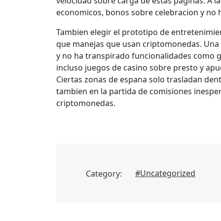
velocidad sobre carga de estas paginas. A la
economicos, bonos sobre celebracion y no h
Tambien elegir el prototipo de entretenimien
que manejas que usan criptomonedas. Una el
y no ha transpirado funcionalidades como gi
incluso juegos de casino sobre presto y ap
Ciertas zonas de espana solo trasladan dent
tambien en la partida de comisiones inespe
criptomonedas.
#Uncategorized
Category: