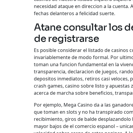
necesidad ataque en direccion a la cuenta. 
fechas delanteros a felicidad suerte.
Atane consultar los d
de registrarse
Es posible considerar el listado de casino
invariablemente de modo formal. Por ultimo,
toman una funcion fundamental en la viven
transparencia, declaracion de juegos, rand
depositos inmediatos, retiros casi veloces, p
crash games, casino sobre listo y apuestas 
acerca de marcha sobre beneficios, transpar
Por ejemplo, Mega Casino da a las ganadores
que toman en slots y no ha transpirado com
recibimiento, giros de balde desplazandolo 
mayor bajos de el comercio espanol – unicam