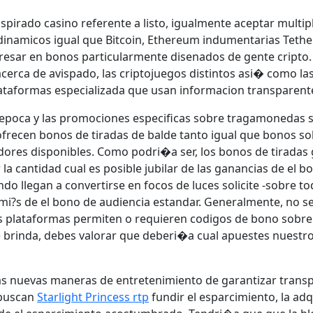
pirado casino referente a listo, igualmente aceptar multip
dinamicos igual que Bitcoin, Ethereum indumentarias Tether
ngresar en bonos particularmente disenados de gente cripto
acerca de avispado, las criptojuegos distintos asi� como las
ataformas especializada que usan informacion transparente 
epoca y las promociones especificas sobre tragamonedas su
 ofrecen bonos de tiradas de balde tanto igual que bonos s
ores disponibles. Como podri�a ser, los bonos de tiradas g
a cantidad cual es posible jubilar de las ganancias de el bo
ando llegan a convertirse en focos de luces solicite -sobre
mi?s de el bono de audiencia estandar. Generalmente, no s
s plataformas permiten o requieren codigos de bono sobre c
e brinda, debes valorar que deberi�a cual apuestes nuestro
as nuevas maneras de entretenimiento de garantizar transp
 buscan
Starlight Princess rtp
fundir el esparcimiento, la adq