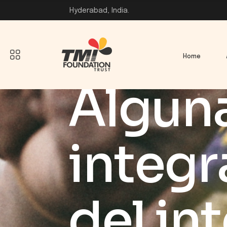
Hyderabad, India.
Home
Alguna
integ
del int