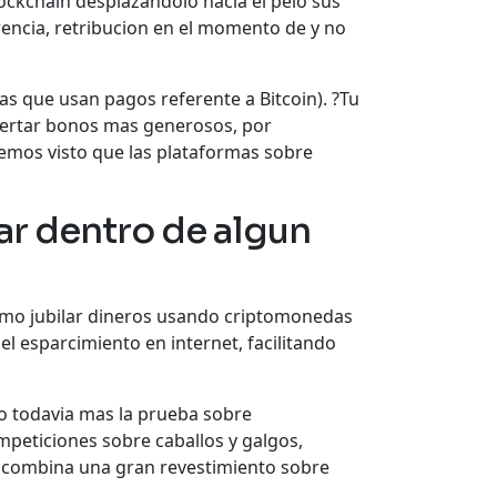
ockchain desplazandolo hacia el pelo sus
rencia, retribucion en el momento de y no
s que usan pagos referente a Bitcoin). ?Tu
ofertar bonos mas generosos, por
mos visto que las plataformas sobre
ar dentro de algun
como jubilar dineros usando criptomonedas
l esparcimiento en internet, facilitando
o todavia mas la prueba sobre
mpeticiones sobre caballos y galgos,
 combina una gran revestimiento sobre