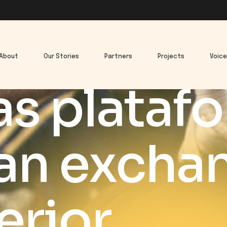
About
Our Stories
Partners
Projects
Voic
s plataf
ran excha
erior,