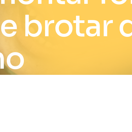
e brotar 
no