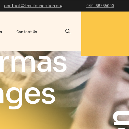
contact@tmi-foundation.org
040-66765000
es
Contact Us
ormas
nges