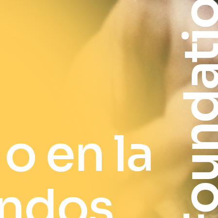
TMI-Founda
o en la
ondos