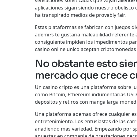
sensaciones sofisticadas que vayan allende
aplicaciones sigan siendo nuestro obelisco 
ha transpirado medios de provably fair.
Estas plataformas se fabrican con juegos di
ademi?s te gustaria maleabilidad referente
consiguiente impiden los impedimentos par
casino online unico aceptan criptomonedas 
No obstante esto siem
mercado que crece c
Un casino cripto es una plataforma sobre j
como Bitcoin, Ethereum indumentarias USDT. 
depositos y retiros con manga larga moneda
Una plataforma ademas ofrece cualquier es
entretenimiento. Los entusiastas de las car
anadiendo mas variedad. Empezando por sp
apuestas en compania de prestaciones pers