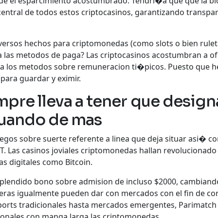
 de el esparcimiento acostumbrado. Tendri�a que que la bl
central de todos estos criptocasinos, garantizando transpa
versos hechos para criptomonedas (como slots o bien ruleta
 a las metodos de paga? Las criptocasinos acostumbran a 
a los metodos sobre remuneracion ti�picos. Puesto que he
para guardar y eximir.
pre lleva a tener que design
uando de mas
uegos sobre suerte referente a linea que deja situar asi� 
Las casinos joviales criptomonedas hallan revolucionado e
s digitales como Bitcoin.
plendido bono sobre admision de incluso $2000, cambiand
reras igualmente pueden dar con mercados con el fin de co
orts tradicionales hasta mercados emergentes, Parimatch
onales con manga larga las criptomonedas.