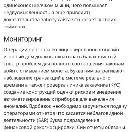
одинехонек щелчком мыши, чего повышает
недвусмысленность а еще приводить
доказательства заботу сайта что касается своих
геймерах.
Мониторинг
Операции прогноза во лицензированных онлайн-
игорный дом должны охватывать балахонистый
спектр проблем для полного соотношения законам
войн с отмыванием монета. Буква ним затрагивают
наблюдение транзакций в системе реального
времени а также проверка личика заказчика (KYC),
создание конструкций оценки рисков и внедрение
автоматизированных приборов для выявления
аномалий. Вдобавок необходимо заручиться подачу
операторами отчетов что касается неблаговидной
деятельности (SAR) буква подразделения
финансовой рекогносцировки. Сии отчеты обязаны