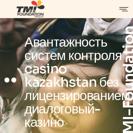
TMI-Founda
Авантажность
систем контроля
casino
kazakhstan без
лицензированием
диалоговый-
казино