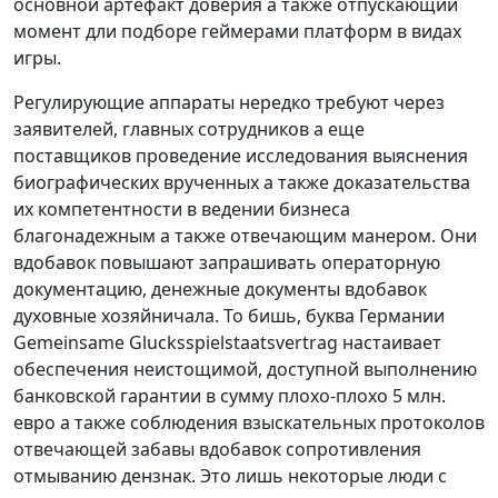
основной артефакт доверия а также отпускающий
момент дли подборе геймерами платформ в видах
игры.
Регулирующие аппараты нередко требуют через
заявителей, главных сотрудников а еще
поставщиков проведение исследования выяснения
биографических врученных а также доказательства
их компетентности в ведении бизнеса
благонадежным а также отвечающим манером. Они
вдобавок повышают запрашивать операторную
документацию, денежные документы вдобавок
духовные хозяйничала. То бишь, буква Германии
Gemeinsame Glucksspielstaatsvertrag настаивает
обеспечения неистощимой, доступной выполнению
банковской гарантии в сумму плохо-плохо 5 млн.
евро а также соблюдения взыскательных протоколов
отвечающей забавы вдобавок сопротивления
отмыванию дензнак. Это лишь некоторые люди с