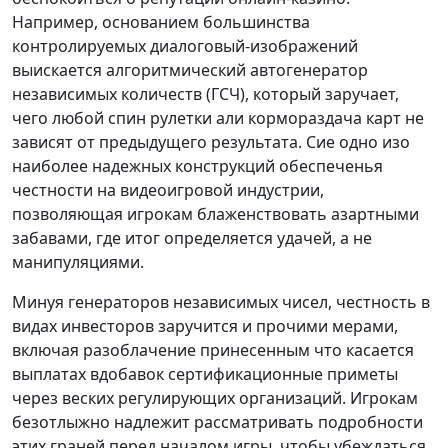
Например, основанием большинства
контролируемых диалоговый-изображений
выискается алгоритмический автогенератор
независимых количеств (ГСЧ), который заручает,
чего любой спин рулетки али кормораздача карт не
зависят от предыдущего результата. Сие одно изо
наиболее надежных конструкций обеспеченья
честности на видеоигровой индустрии,
позволяющая игрокам блаженствовать азартными
забавами, где итог определяется удачей, а не
манипуляциями.
Минуя генераторов независимых чисел, честность в
видах инвесторов заручится и прочими мерами,
включая разоблачение принесенным что касается
выплатах вдобавок ​​сертификационные приметы
через веских регулирующих организаций. Игрокам
безотлыжно надлежит рассматривать подробности
этих граней перед началом игры, чтобы убеждаться