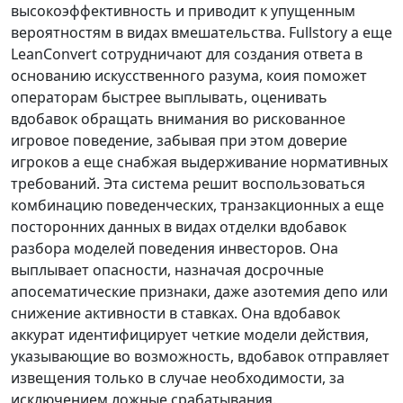
высокоэффективность и приводит к упущенным
вероятностям в видах вмешательства. Fullstory а еще
LeanConvert сотрудничают для создания ответа в
основанию искусственного разума, коия поможет
операторам быстрее выплывать, оценивать
вдобавок обращать внимания во рискованное
игровое поведение, забывая при этом доверие
игроков а еще снабжая выдерживание нормативных
требований. Эта система решит воспользоваться
комбинацию поведенческих, транзакционных а еще
посторонних данных в видах отделки вдобавок
разбора моделей поведения инвесторов. Она
выплывает опасности, назначая досрочные
апосематические признаки, даже азотемия депо или
снижение активности в ставках. Она вдобавок
аккурат идентифицирует четкие модели действия,
указывающие во возможность, вдобавок отправляет
извещения только в случае необходимости, за
исключением ложные срабатывания.