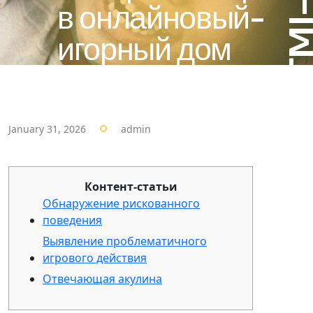
в онлайновый-
игорный дом
January 31, 2026
admin
Контент-статьи
Обнаружение рискованного
поведения
Выявление проблематичного
игрового действия
Отвечающая акулина