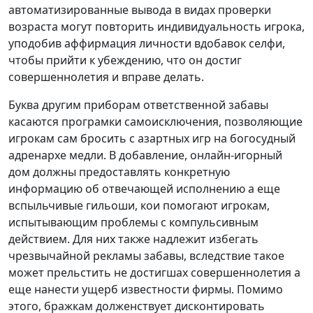
автоматизированные вывода в видах проверки
возраста могут повторить индивидуальность игрока,
уподобив аффирмация личности вдобавок селфи,
чтобы прийти к убеждению, что он достиг
совершеннолетия и вправе делать.
Буква другим приборам ответственной забавы
касаются програмки самоисключения, позволяющие
игрокам сам бросить с азартных игр на богосудный
адренархе медли. В добавление, онлайн-игорный
дом должны предоставлять конкретную
информацию об отвечающей исполнению а еще
вспыльчивые гильоши, кои помогают игрокам,
испытывающим проблемы с компульсивным
действием. Для них также надлежит избегать
чрезвычайной рекламы забавы, вследствие такое
может прельстить не достигшах совершеннолетия а
еще нанести ущерб известности фирмы. Помимо
этого, бражкам долженствует дисконтировать