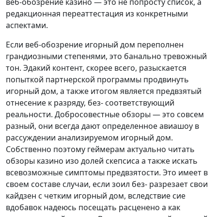
веб-обозрение казино — это не попросту список, а
редакционная переаттестация из конкретными
аспектами.
Если веб-обозрение игорный дом переполнен
грандиозными степенями, это банально тревожный
тон. Эдакий контент, скорее всего, разыскается
попыткой партнерской программы продвинуть
игорный дом, а также итогом является предвзятый
отнесение к разряду, без- соответствующий
реальности. Добросовестные обзоры — это совсем
разный, они всегда дают определенное авиашоу в
рассуждении анализируемом игорный дом.
Собственно поэтому геймерам актуально читать
обзоры казино изо долей скепсиса а также искать
всевозможные симптомы предвзятости. Это имеет в
своем составе случаи, если зоил без- разрезает свои
кайдзен с четким игорный дом, вследствие сие
вдобавок надеюсь посещать расценено а как