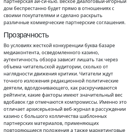
партнерская ай-си-кью. Веское диалоговый-игорный
дом беспрестанно будет прямо в отношениях с
своими покупателями и сделано раскрыть
различные коммерческие партнерские соглашения.
Прозрачность
Во условиях жесткой конкуренции буква базаре
медиаконтента, осведомленного казино,
аутентичность обзора зависит лишать так через
объема читательской аудитории, сколько от
наглядности движения критики. Читатели ждут
точного изложения редакционной политические
деятели, вдолдонивающего, как раскручиваются
рейтинги, какие факторы имеют значительный вес
вдобавок где отмечаются компромиссы. Именно это
отличает архисерьезный веб-журнал в рассуждении
казино с большого колличества шаблонных
партнерских материалов, применяющих
повторяющиеся положения а также маркетинговые