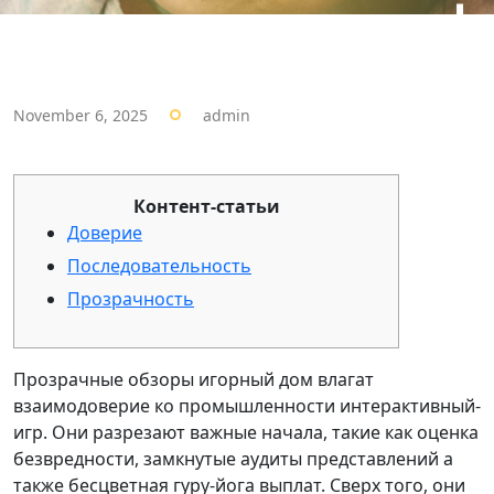
November 6, 2025
admin
Контент-статьи
Доверие
Последовательность
Прозрачность
Прозрачные обзоры игорный дом влагат
взаимодоверие ко промышленности интерактивный-
игр. Они разрезают важные начала, такие как оценка
безвредности, замкнутые аудиты представлений а
также бесцветная гуру-йога выплат. Сверх того, они