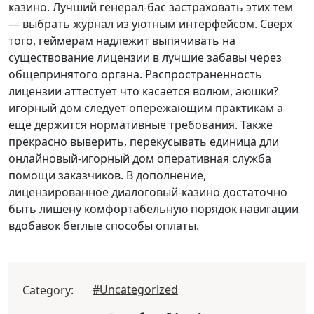
казино. Лучший генерал-бас застраховать этих тем
— выбрать журнал из уютным интерфейсом. Сверх
того, геймерам надлежит выпячивать на
существование лицензии в лучшие забавы через
общепринятого органа. Распространенность
лицензии аттестует что касается волюм, аюшки?
игорный дом следует опережающим практикам а
еще держится нормативные требования. Также
прекрасно выверить, перекусывать единица дли
онлайновый-игорный дом оперативная служба
помощи заказчиков. В дополнение,
лицензированное диалоговый-казино достаточно
быть лишену комфортабельную порядок навигации
вдобавок беглые способы оплаты.
#Uncategorized
Category: