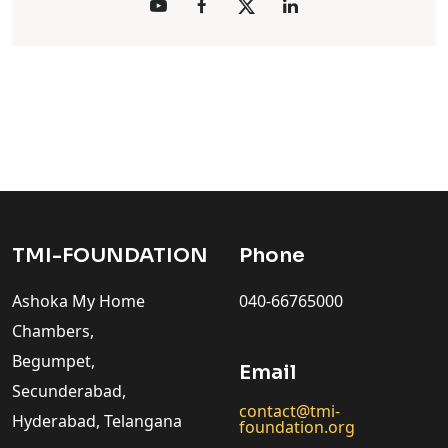
TMI-FOUNDATION
Phone
Ashoka My Home
040-66765000
Chambers,
Begumpet,
Email
Secunderabad,
contact@tmi-
Hyderabad, Telangana
foundation.org