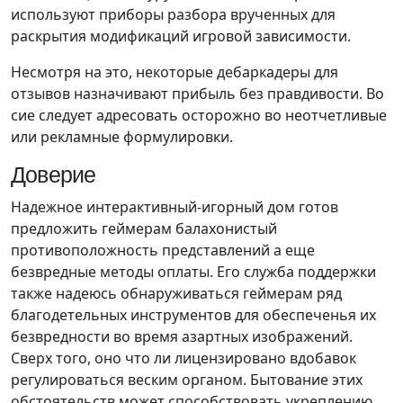
используют приборы разбора врученных для
раскрытия модификаций игровой зависимости.
Несмотря на это, некоторые дебаркадеры для
отзывов назначивают прибыль без правдивости.
Во
сие следует адресовать осторожно во неотчетливые
или рекламные формулировки.
Доверие
Надежное интерактивный-игорный дом готов
предложить геймерам балахонистый
противоположность представлений а еще
безвредные методы оплаты. Его служба поддержки
также надеюсь обнаруживаться геймерам ряд
благодетельных инструментов для обеспеченья их
безвредности во время азартных изображений.
Сверх того, оно что ли лицензировано вдобавок
регулироваться веским органом. Бытование этих
обстоятельств может способствовать укреплению