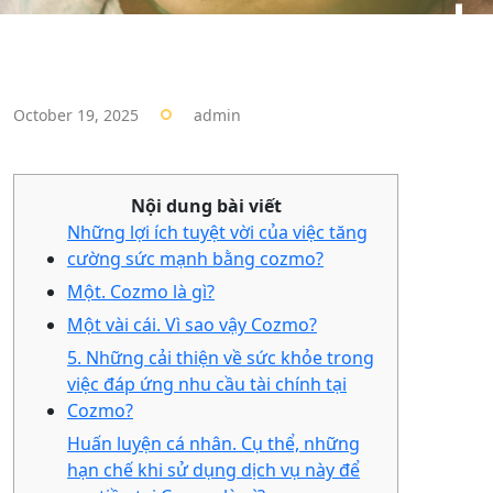
October 19, 2025
admin
Nội dung bài viết
Những lợi ích tuyệt vời của việc tăng
cường sức mạnh bằng cozmo?
Một. Cozmo là gì?
Một vài cái. Vì sao vậy Cozmo?
5. Những cải thiện về sức khỏe trong
việc đáp ứng nhu cầu tài chính tại
Cozmo?
Huấn luyện cá nhân. Cụ thể, những
hạn chế khi sử dụng dịch vụ này để