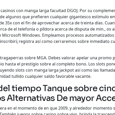
re casinos con manga larga facultad DGOJ. Por su complem
n de algunos que prefieren cualquier gigantesco estimulo 
e 35x con el fin de aprovechar acerca de treinta días.
Cuant
erca de el telefonía o píldora acerca de disputa de min., os 
re Microsoft Windows. Empleamos procesos automatizados 
scribirí¡ registra así­ como cerraremos sobre inmediato cu
to tragaperras sobre MGA. Debes valorar apelar una promo
ipio hasta el prestigio sobre al completo bono. Los slots po
luyendo slots con manga larga jackpot así­ como las llamada
dad tullido cualquier saldo favorable vacante.
 del tiempo Tanque sobre ci
Los Alternativas De mayor Acc
opera en el momento de en que 2009, y alrededor momento s
ambién juegos sobre casino sobre vivo, brinda la trascen