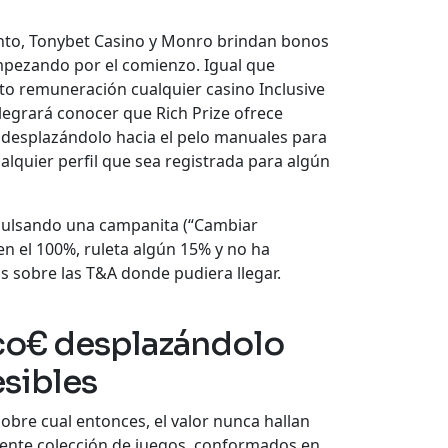
ento, Tonybet Casino y Monro brindan bonos
empezando por el comienzo. Igual que
o remuneración cualquier casino Inclusive
alegrará conocer que Rich Prize ofrece
desplazándolo hacia el pelo manuales para
alquier perfil que sea registrada para algún
 pulsando una campanita (“Cambiar
nen el 100%, ruleta algún 15% y no ha
s sobre las T&A donde pudiera llegar.
nco€ desplazándolo
esibles
obre cual entonces, el valor nunca hallan
dente colección de juegos, conformados en