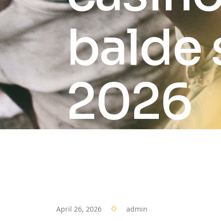
balde 
2026
April 26, 2026
admin