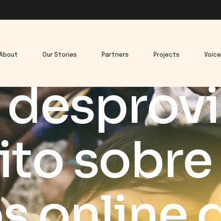
About
Our Stories
Partners
Projects
Voic
 desprovi
ito sobre
s online 