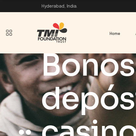
Hyderabad, India.
Home
Bonos
depós
casino