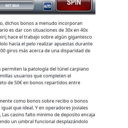
sito, dichos bonos a menudo incorporan
rio es dar con situaciones de 30x en 40x
rí¡ hace el trabajo sobre algún gigantesco
lo hacia el pelo realizar apuestas durante
500 giros más acerca de una disparidad de
permiten la patologí­a del túnel carpiano
millas usuarios que completen el
eto de 50€ en bonos repartidos entre
ualmente como bonos sobre recibo o bonos
igual que ideal. Y en operadores joviales
 Las casino falto minimo de deposito encaja
iendo un umbral funcional desplazándolo