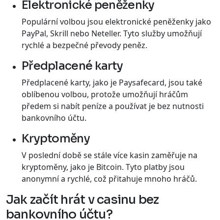
Elektronické peněženky
Populární volbou jsou elektronické peněženky jako
PayPal, Skrill nebo Neteller. Tyto služby umožňují
rychlé a bezpečné převody peněz.
Předplacené karty
Předplacené karty, jako je Paysafecard, jsou také
oblíbenou volbou, protože umožňují hráčům
předem si nabít peníze a používat je bez nutnosti
bankovního účtu.
Kryptoměny
V poslední době se stále více kasin zaměřuje na
kryptoměny, jako je Bitcoin. Tyto platby jsou
anonymní a rychlé, což přitahuje mnoho hráčů.
Jak začít hrát v casinu bez
bankovního účtu?