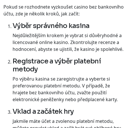
Pokud se rozhodnete vyzkoušet casino bez bankovního
účtu, zde je několik kroků, jak začít:
Výběr správného kasina
Nejdůležitějším krokem je vybrat si důvěryhodné a
licencované online kasino. Zkontrolujte recenze a
hodnocení, abyste se ujistili, že kasino je spolehlivé.
Registrace a výběr platební
metody
Po výběru kasina se zaregistrujte a vyberte si
preferovanou platební metodu. V případě, že
hrajete bez bankovního účtu, zvažte použití
elektronické peněženky nebo předplacené karty.
Vklad a začátek hry
Jakmile máte účet a zvolenou platební metodu,