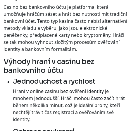
Casino bez bankovního účtu je platforma, která
umožňuje hráčům sázet a hrát bez nutnosti mít tradiční
bankovní účet. Tento typ kasina často nabízí alternativní
metody vkladu a výběru, jako jsou elektronické
peněženky, předplacené karty nebo kryptoměny. Hráči
se tak mohou vyhnout složitým procesům ověřování
identity a bankovním formalitám.
Výhody hraní v casinu bez
bankovního účtu
Jednoduchost a rychlost
Hraní v online casinu bez ověření identity je
mnohem jednodušší. Hráči mohou často začít hrát
během několika minut, což je ideální pro ty, kteří
nechtějí trávit čas registrací a ověřováním své
identity.