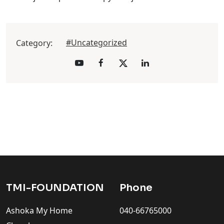
#Uncategorized
Category:
TMI-FOUNDATION
Phone
Ashoka My Home
040-66765000