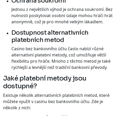
Ochrana soukromí
Jednou z největších výhod je ochrana soukromí. Bez
nutnosti poskytovat osobní údaje mohou hráči hrát
anonymně, což je pro mnohé velkým lákadlem.
Dostupnost alternativních
platebních metod
Casino bez bankovního účtu často nabízí různé
alternativní platební metody, což umožňuje větší
flexibilitu pro hráče. Mnoho z těchto metod je také
rychlejší a levnější než tradiční bankovní převody.
Jaké platební metody jsou
dostupné?
Existuje několik alternativních platebních metod, které
můžete využít v casinu bez bankovního účtu. Zde je
několik z nich: