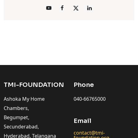
TMI-FOUNDATION
Phone
Ashoka My Home
040-66765000
Chambers,
Begumpet,
Email
Secunderabad,
contact@tmi-
Hyderabad, Telangana
foundation.org