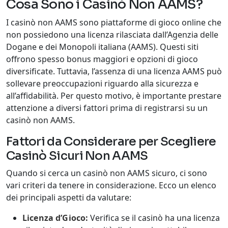
Cosa Sono i Casinò Non AAMS?
I casinò non AAMS sono piattaforme di gioco online che
non possiedono una licenza rilasciata dall’Agenzia delle
Dogane e dei Monopoli italiana (AAMS). Questi siti
offrono spesso bonus maggiori e opzioni di gioco
diversificate. Tuttavia, l’assenza di una licenza AAMS può
sollevare preoccupazioni riguardo alla sicurezza e
all’affidabilità. Per questo motivo, è importante prestare
attenzione a diversi fattori prima di registrarsi su un
casinò non AAMS.
Fattori da Considerare per Scegliere
Casinò Sicuri Non AAMS
Quando si cerca un casinò non AAMS sicuro, ci sono
vari criteri da tenere in considerazione. Ecco un elenco
dei principali aspetti da valutare:
Licenza d’Gioco:
Verifica se il casinò ha una licenza