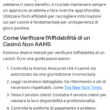
sebbene ci siano benefici, è cruciale mantenere sempre
un approccio prudente e fare ricerche approfondite.
Utilizzare fonti affidabili per raccogliere informazioni
sui vari casinò è fondamentale per un’esperienza di
gioco positiva.
Come Verificare l’Affidabilità di un
Casinò Non AAMS
Esistono diversi metodi per verificare l’affidabilità di un
casinò. Ecco una guida passo-passo:
Controlla la licenza: Assicurati che il casinò sia
autorizzato da una giurisdizione riconosciuta.
Leggi recensioni dettagliate: Fai riferimento a siti di
recensioni rispettabili, come
The New York Times
.
Testa il servizio clienti: Contatta il servizio clienti per
valutare la loro disponibilità e professionalità.
Controlla le politiche di pagamento e prelievo: