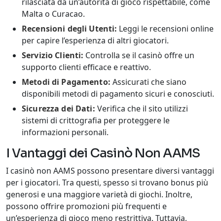
rilasciata da un’autorità di gioco rispettabile, come
Malta o Curacao.
Recensioni degli Utenti:
Leggi le recensioni online
per capire l’esperienza di altri giocatori.
Servizio Clienti:
Controlla se il casinò offre un
supporto clienti efficace e reattivo.
Metodi di Pagamento:
Assicurati che siano
disponibili metodi di pagamento sicuri e conosciuti.
Sicurezza dei Dati:
Verifica che il sito utilizzi
sistemi di crittografia per proteggere le
informazioni personali.
I Vantaggi dei Casinò Non AAMS
I casinò non AAMS possono presentare diversi vantaggi
per i giocatori. Tra questi, spesso si trovano bonus più
generosi e una maggiore varietà di giochi. Inoltre,
possono offrire promozioni più frequenti e
un’esperienza di gioco meno restrittiva. Tuttavia,