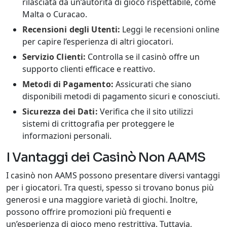
rilasciata da un’autorità di gioco rispettabile, come
Malta o Curacao.
Recensioni degli Utenti:
Leggi le recensioni online
per capire l’esperienza di altri giocatori.
Servizio Clienti:
Controlla se il casinò offre un
supporto clienti efficace e reattivo.
Metodi di Pagamento:
Assicurati che siano
disponibili metodi di pagamento sicuri e conosciuti.
Sicurezza dei Dati:
Verifica che il sito utilizzi
sistemi di crittografia per proteggere le
informazioni personali.
I Vantaggi dei Casinò Non AAMS
I casinò non AAMS possono presentare diversi vantaggi
per i giocatori. Tra questi, spesso si trovano bonus più
generosi e una maggiore varietà di giochi. Inoltre,
possono offrire promozioni più frequenti e
un’esperienza di gioco meno restrittiva. Tuttavia,