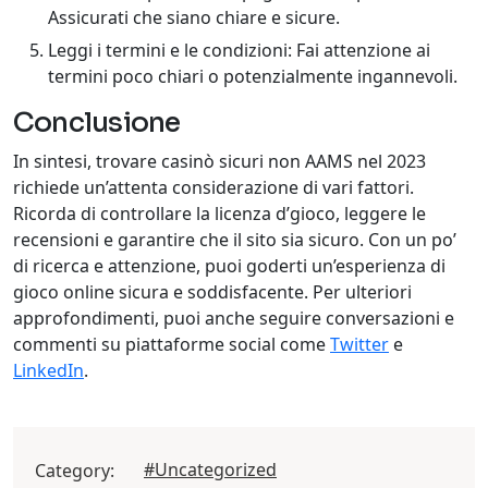
Assicurati che siano chiare e sicure.
Leggi i termini e le condizioni: Fai attenzione ai
termini poco chiari o potenzialmente ingannevoli.
Conclusione
In sintesi, trovare casinò sicuri non AAMS nel 2023
richiede un’attenta considerazione di vari fattori.
Ricorda di controllare la licenza d’gioco, leggere le
recensioni e garantire che il sito sia sicuro. Con un po’
di ricerca e attenzione, puoi goderti un’esperienza di
gioco online sicura e soddisfacente. Per ulteriori
approfondimenti, puoi anche seguire conversazioni e
commenti su piattaforme social come
Twitter
e
LinkedIn
.
#Uncategorized
Category: