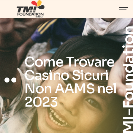
TMI-Founda
Come Trovare
Casino Sicuri
Non AAMS nel
2023