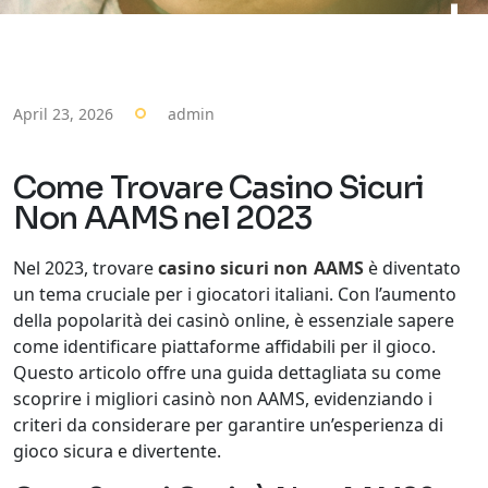
April 23, 2026
admin
Come Trovare Casino Sicuri
Non AAMS nel 2023
Nel 2023, trovare
casino sicuri non AAMS
è diventato
un tema cruciale per i giocatori italiani. Con l’aumento
della popolarità dei casinò online, è essenziale sapere
come identificare piattaforme affidabili per il gioco.
Questo articolo offre una guida dettagliata su come
scoprire i migliori casinò non AAMS, evidenziando i
criteri da considerare per garantire un’esperienza di
gioco sicura e divertente.