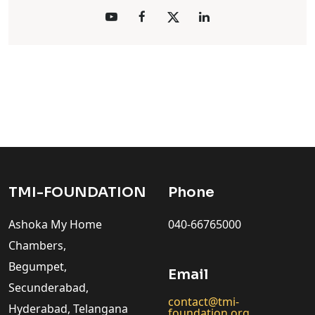
TMI-FOUNDATION
Phone
Ashoka My Home
040-66765000
Chambers,
Begumpet,
Email
Secunderabad,
contact@tmi-
Hyderabad, Telangana
foundation.org