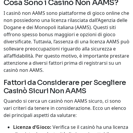
Cosa Sono i Casinò Non AAMS?
I casinò non AAMS sono piattaforme di gioco online che
non possiedono una licenza rilasciata dall’Agenzia delle
Dogane e dei Monopoli italiana (AAMS). Questi siti
offrono spesso bonus maggiori e opzioni di gioco
diversificate. Tuttavia, l’assenza di una licenza AAMS può
sollevare preoccupazioni riguardo alla sicurezza e
all’affidabilità. Per questo motivo, è importante prestare
attenzione a diversi fattori prima di registrarsi su un
casinò non AAMS.
Fattori da Considerare per Scegliere
Casinò Sicuri Non AAMS
Quando si cerca un casinò non AAMS sicuro, ci sono
vari criteri da tenere in considerazione. Ecco un elenco
dei principali aspetti da valutare:
Licenza d’Gioco:
Verifica se il casinò ha una licenza