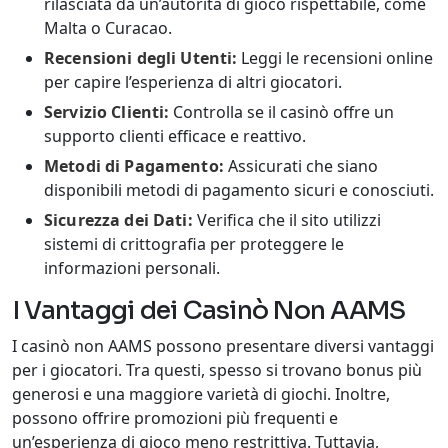
rilasciata da un’autorità di gioco rispettabile, come
Malta o Curacao.
Recensioni degli Utenti:
Leggi le recensioni online
per capire l’esperienza di altri giocatori.
Servizio Clienti:
Controlla se il casinò offre un
supporto clienti efficace e reattivo.
Metodi di Pagamento:
Assicurati che siano
disponibili metodi di pagamento sicuri e conosciuti.
Sicurezza dei Dati:
Verifica che il sito utilizzi
sistemi di crittografia per proteggere le
informazioni personali.
I Vantaggi dei Casinò Non AAMS
I casinò non AAMS possono presentare diversi vantaggi
per i giocatori. Tra questi, spesso si trovano bonus più
generosi e una maggiore varietà di giochi. Inoltre,
possono offrire promozioni più frequenti e
un’esperienza di gioco meno restrittiva. Tuttavia,