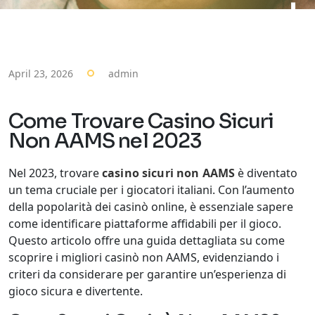
April 23, 2026
admin
Come Trovare Casino Sicuri
Non AAMS nel 2023
Nel 2023, trovare
casino sicuri non AAMS
è diventato
un tema cruciale per i giocatori italiani. Con l’aumento
della popolarità dei casinò online, è essenziale sapere
come identificare piattaforme affidabili per il gioco.
Questo articolo offre una guida dettagliata su come
scoprire i migliori casinò non AAMS, evidenziando i
criteri da considerare per garantire un’esperienza di
gioco sicura e divertente.