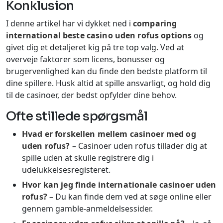
Konklusion
I denne artikel har vi dykket ned i
comparing
international beste casino uden rofus options
og
givet dig et detaljeret kig på tre top valg. Ved at
overveje faktorer som licens, bonusser og
brugervenlighed kan du finde den bedste platform til
dine spillere. Husk altid at spille ansvarligt, og hold dig
til de casinoer, der bedst opfylder dine behov.
Ofte stillede spørgsmål
Hvad er forskellen mellem casinoer med og
uden rofus?
– Casinoer uden rofus tillader dig at
spille uden at skulle registrere dig i
udelukkelsesregisteret.
Hvor kan jeg finde internationale casinoer uden
rofus?
– Du kan finde dem ved at søge online eller
gennem gamble-anmeldelsessider.