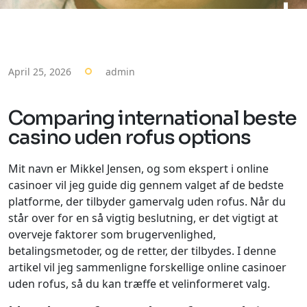
April 25, 2026
admin
Comparing international beste
casino uden rofus options
Mit navn er Mikkel Jensen, og som ekspert i online
casinoer vil jeg guide dig gennem valget af de bedste
platforme, der tilbyder gamervalg uden rofus. Når du
står over for en så vigtig beslutning, er det vigtigt at
overveje faktorer som brugervenlighed,
betalingsmetoder, og de retter, der tilbydes. I denne
artikel vil jeg sammenligne forskellige online casinoer
uden rofus, så du kan træffe et velinformeret valg.