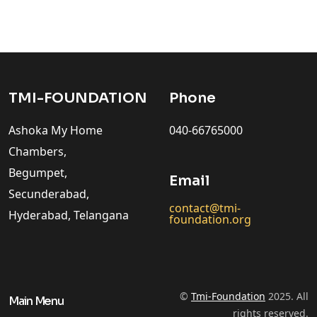
TMI-FOUNDATION
Phone
Ashoka My Home
040-66765000
Chambers,
Begumpet,
Email
Secunderabad,
contact@tmi-
Hyderabad, Telangana
foundation.org
©
Tmi-Foundation
2025. All
Main Menu
rights reserved.