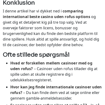
Konklusion
I denne artikel har vi dykket ned i
comparing
international beste casino uden rofus options
og
givet dig et detaljeret kig på tre top valg. Ved at
overveje faktorer som licens, bonusser og
brugervenlighed kan du finde den bedste platform til
dine spillere. Husk altid at spille ansvarligt, og hold dig
til de casinoer, der bedst opfylder dine behov.
Ofte stillede spørgsmål
Hvad er forskellen mellem casinoer med og
uden rofus?
– Casinoer uden rofus tillader dig at
spille uden at skulle registrere dig i
udelukkelsesregisteret.
Hvor kan jeg finde internationale casinoer uden
rofus?
– Du kan finde dem ved at søge online eller
gennem gamble-anmeldelsessider.