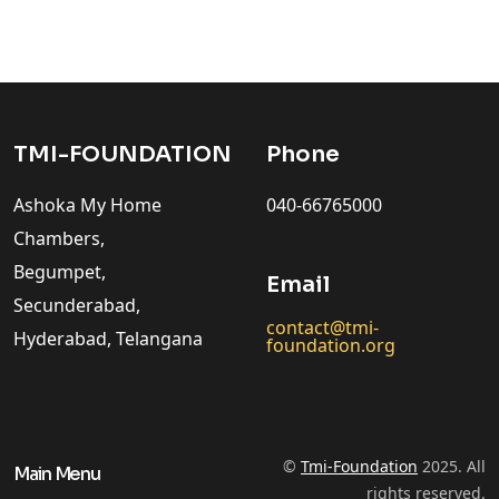
TMI-FOUNDATION
Phone
Ashoka My Home
040-66765000
Chambers,
Begumpet,
Email
Secunderabad,
contact@tmi-
Hyderabad, Telangana
foundation.org
©
Tmi-Foundation
2025. All
Main Menu
rights reserved.