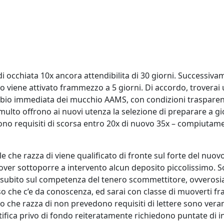
i di occhiata 10x ancora attendibilita di 30 giorni. Successiv
ndo viene attivato frammezzo a 5 giorni. Di accordo, troverai
bio immediata dei mucchio AAMS, con condizioni trasparenti,
multo offrono ai nuovi utenza la selezione di preparare a gio
dono requisiti di scorsa entro 20x di nuovo 35x – compiutam
ile che razza di viene qualificato di fronte sul forte del nu
 dover sottoporre a intervento alcun deposito piccolissimo. S
subito sul competenza del tenero scommettitore, ovverosia di
 che c’e da conoscenza, ed sarai con classe di muoverti fr
che razza di non prevedono requisiti di lettere sono verame
fica privo di fondo reiteratamente richiedono puntate di in