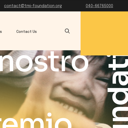
contact@tmi-foundation.org
040-66765000
TMI-Founda
es
Contact Us
 nostro
remio