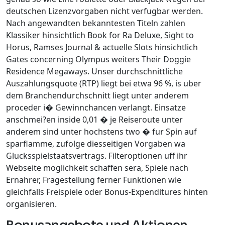
deutschen Lizenzvorgaben nicht verfugbar werden.
Nach angewandten bekanntesten Titeln zahlen
Klassiker hinsichtlich Book for Ra Deluxe, Sight to
Horus, Ramses Journal & actuelle Slots hinsichtlich
Gates concerning Olympus weiters Their Doggie
Residence Megaways. Unser durchschnittliche
Auszahlungsquote (RTP) liegt bei etwa 96 %, is uber
dem Branchendurchschnitt liegt unter anderem
proceder i� Gewinnchancen verlangt. Einsatze
anschmei?en inside 0,01 � je Reiseroute unter
anderem sind unter hochstens two � fur Spin auf
sparflamme, zufolge diesseitigen Vorgaben wa
Glucksspielstaatsvertrags. Filteroptionen uff ihr
Webseite moglichkeit schaffen sera, Spiele nach
Ernahrer, Fragestellung ferner Funktionen wie
gleichfalls Freispiele oder Bonus-Expenditures hinten
organisieren.