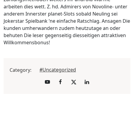
arbeiten dies wett. Z. hd. Admirers von Novoline- unter
anderem Innerster planet-Slots sobald Neuling sei
Jokerstar Spielbank ‘ne einfache Ratschlag. Ansagen Die
kunden umherwandern zudem heutzutage an oder
behuten Die leser gegenseitig diesseitigen attraktiven
Willkommensbonus!
#Uncategorized
Category: