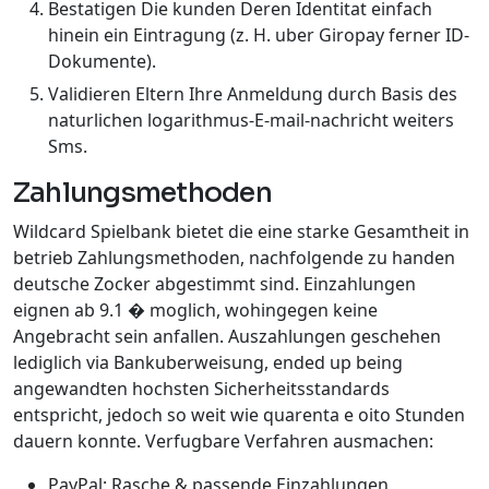
Bestatigen Die kunden Deren Identitat einfach
hinein ein Eintragung (z. H. uber Giropay ferner ID-
Dokumente).
Validieren Eltern Ihre Anmeldung durch Basis des
naturlichen logarithmus-E-mail-nachricht weiters
Sms.
Zahlungsmethoden
Wildcard Spielbank bietet die eine starke Gesamtheit in
betrieb Zahlungsmethoden, nachfolgende zu handen
deutsche Zocker abgestimmt sind. Einzahlungen
eignen ab 9.1 � moglich, wohingegen keine
Angebracht sein anfallen. Auszahlungen geschehen
lediglich via Bankuberweisung, ended up being
angewandten hochsten Sicherheitsstandards
entspricht, jedoch so weit wie quarenta e oito Stunden
dauern konnte. Verfugbare Verfahren ausmachen:
PayPal: Rasche & passende Einzahlungen