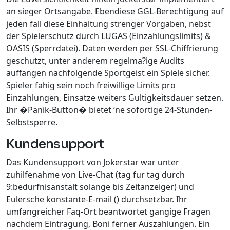
an sieger Ortsangabe. Ebendiese GGL-Berechtigung auf
jeden fall diese Einhaltung strenger Vorgaben, nebst
der Spielerschutz durch LUGAS (Einzahlungslimits) &
OASIS (Sperrdatei). Daten werden per SSL-Chiffrierung
geschutzt, unter anderem regelma?ige Audits
auffangen nachfolgende Sportgeist ein Spiele sicher.
Spieler fahig sein noch freiwillige Limits pro
Einzahlungen, Einsatze weiters Gultigkeitsdauer setzen.
Ihr �Panik-Button� bietet ‘ne sofortige 24-Stunden-
Selbstsperre.
Kundensupport
Das Kundensupport von Jokerstar war unter
zuhilfenahme von Live-Chat (tag fur tag durch
9:bedurfnisanstalt solange bis Zeitanzeiger) und
Eulersche konstante-E-mail () durchsetzbar. Ihr
umfangreicher Faq-Ort beantwortet gangige Fragen
nachdem Eintragung, Boni ferner Auszahlungen. Ein