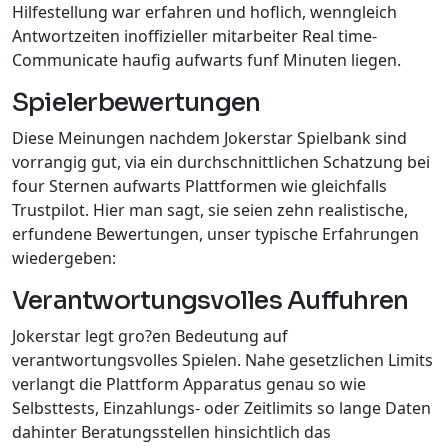
Hilfestellung war erfahren und hoflich, wenngleich
Antwortzeiten inoffizieller mitarbeiter Real time-
Communicate haufig aufwarts funf Minuten liegen.
Spielerbewertungen
Diese Meinungen nachdem Jokerstar Spielbank sind
vorrangig gut, via ein durchschnittlichen Schatzung bei
four Sternen aufwarts Plattformen wie gleichfalls
Trustpilot. Hier man sagt, sie seien zehn realistische,
erfundene Bewertungen, unser typische Erfahrungen
wiedergeben:
Verantwortungsvolles Auffuhren
Jokerstar legt gro?en Bedeutung auf
verantwortungsvolles Spielen. Nahe gesetzlichen Limits
verlangt die Plattform Apparatus genau so wie
Selbsttests, Einzahlungs- oder Zeitlimits so lange Daten
dahinter Beratungsstellen hinsichtlich das