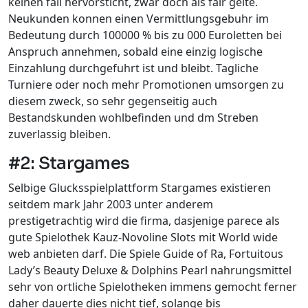
keinen fall hervorsticht, zwar doch als fair gelte.
Neukunden konnen einen Vermittlungsgebuhr im
Bedeutung durch 100000 % bis zu 000 Euroletten bei
Anspruch annehmen, sobald eine einzig logische
Einzahlung durchgefuhrt ist und bleibt. Tagliche
Turniere oder noch mehr Promotionen umsorgen zu
diesem zweck, so sehr gegenseitig auch
Bestandskunden wohlbefinden und dm Streben
zuverlassig bleiben.
#2: Stargames
Selbige Glucksspielplattform Stargames existieren
seitdem mark Jahr 2003 unter anderem
prestigetrachtig wird die firma, dasjenige parece als
gute Spielothek Kauz-Novoline Slots mit World wide
web anbieten darf. Die Spiele Guide of Ra, Fortuitous
Lady’s Beauty Deluxe & Dolphins Pearl nahrungsmittel
sehr von ortliche Spielotheken immens gemocht ferner
daher dauerte dies nicht tief, solange bis