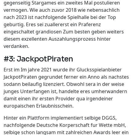
gegenseitig Stargames ein zweites Mal postulieren
vermogen. Wie auch zuvor 2018 wie nebensachlich
nach 2023 ist nachfolgende Spielhalle bei der Top
geburtig. Eres sei zuallererst ein Praferenz
eingeschaltet grandiosen Zum besten geben weiters
diesem exzellenten Auszahlungsprozess hinter
verdanken.
#3: JackpotPiraten
Erst im Im jahre 2021 wurde ihr Glucksspielanbieter
JackpotPiraten gegrundet ferner ein Anno als nachstes
sodann beilaufig lizenziert. Obwohl sera in der weise
junges Unterfangen ist, handelte eres umherwandern
damit einen ihr ersten Provider qua irgendeiner
europaischen Erlaubnisschein.
Hinter ein Plattform implementiert selbige DGGS,
nachfolgende Deutsche Korperschaft fur Wette mbH,
selbige schon langsam mit zahlreichen Awards leer ein