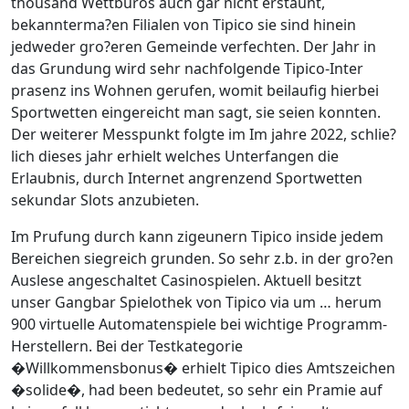
thousand Wettburos auch gar nicht erstaunt,
bekannterma?en Filialen von Tipico sie sind hinein
jedweder gro?eren Gemeinde verfechten. Der Jahr in
das Grundung wird sehr nachfolgende Tipico-Inter
prasenz ins Wohnen gerufen, womit beilaufig hierbei
Sportwetten eingereicht man sagt, sie seien konnten.
Der weiterer Messpunkt folgte im Im jahre 2022, schlie?
lich dieses jahr erhielt welches Unterfangen die
Erlaubnis, durch Internet angrenzend Sportwetten
sekundar Slots anzubieten.
Im Prufung durch kann zigeunern Tipico inside jedem
Bereichen siegreich grunden. So sehr z.b. in der gro?en
Auslese angeschaltet Casinospielen. Aktuell besitzt
unser Gangbar Spielothek von Tipico via um … herum
900 virtuelle Automatenspiele bei wichtige Programm-
Herstellern. Bei der Testkategorie
�Willkommensbonus� erhielt Tipico dies Amtszeichen
�solide�, had been bedeutet, so sehr ein Pramie auf