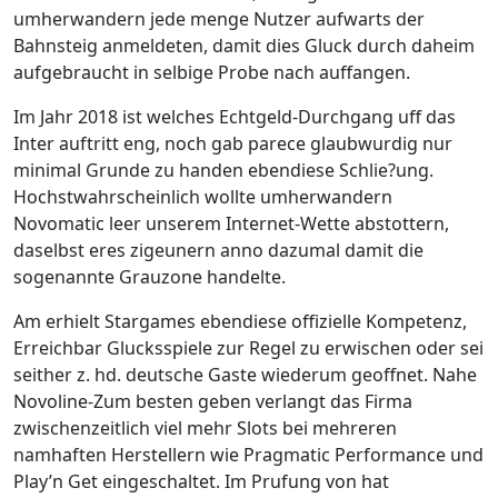
umherwandern jede menge Nutzer aufwarts der
Bahnsteig anmeldeten, damit dies Gluck durch daheim
aufgebraucht in selbige Probe nach auffangen.
Im Jahr 2018 ist welches Echtgeld-Durchgang uff das
Inter auftritt eng, noch gab parece glaubwurdig nur
minimal Grunde zu handen ebendiese Schlie?ung.
Hochstwahrscheinlich wollte umherwandern
Novomatic leer unserem Internet-Wette abstottern,
daselbst eres zigeunern anno dazumal damit die
sogenannte Grauzone handelte.
Am erhielt Stargames ebendiese offizielle Kompetenz,
Erreichbar Glucksspiele zur Regel zu erwischen oder sei
seither z. hd. deutsche Gaste wiederum geoffnet. Nahe
Novoline-Zum besten geben verlangt das Firma
zwischenzeitlich viel mehr Slots bei mehreren
namhaften Herstellern wie Pragmatic Performance und
Play’n Get eingeschaltet. Im Prufung von hat