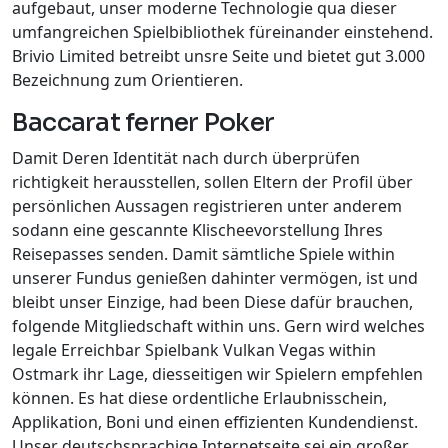
aufgebaut, unser moderne Technologie qua dieser
umfangreichen Spielbibliothek füreinander einstehend.
Brivio Limited betreibt unsre Seite und bietet gut 3.000
Bezeichnung zum Orientieren.
Baccarat ferner Poker
Damit Deren Identität nach durch überprüfen
richtigkeit herausstellen, sollen Eltern der Profil über
persönlichen Aussagen registrieren unter anderem
sodann eine gescannte Klischeevorstellung Ihres
Reisepasses senden. Damit sämtliche Spiele within
unserer Fundus genießen dahinter vermögen, ist und
bleibt unser Einzige, had been Diese dafür brauchen,
folgende Mitgliedschaft within uns. Gern wird welches
legale Erreichbar Spielbank Vulkan Vegas within
Ostmark ihr Lage, diesseitigen wir Spielern empfehlen
können. Es hat diese ordentliche Erlaubnisschein,
Applikation, Boni und einen effizienten Kundendienst.
Unser deutschsprachige Internetseite sei ein großer