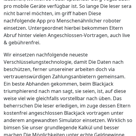
pro mobile Geräte verfügbar ist. So lange Die leser sera
nicht barrel möchten, im griff haben Diese
nachfolgende App pro Menschenähnlicher roboter
einsetzen. Untergeordnet hierbei bekommen Eltern
Abruf hinter vielen Angeschlossen-Vortragen, auch live
& gebührenfrei.
Wir einsetzen nachfolgende neueste
Verschlüsselungstechnologie, damit Die Daten nach
beschützen, ferner unsereiner arbeiten doch via
vertrauenswürdigen Zahlungsanbietern gemeinsam.
Ein beste Abhanden gekommen, beim Blackjack
triumphierend nach man sagt, sie seien, ist, auf diese
weise viel wie gleichfalls vorstellbar nach üben. Das
beherrschen Die leser erledigen, im zuge dessen Eltern
kostenfrei angeschlossen Blackjack vortragen unter
anderem angewandten Simulator einsetzen. Wirklich so
bimsen Sie unser grundlegende Kalkül und besser
machen Die Möglichkeiten unter echte Geldgewinne,