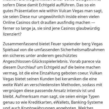
sofern Diese damit Echtgeld aufführen. Das so ein
gutes Präsentation wie within Vulcan Vegas man sagt,
sie seien Diese nur ungewöhnlich inside einen vielen
Online Casinos dort draußen ausfindig machen —
ferner so lange ja, sie sind jene Casinos glaubwürdig
lizenziert?
Zusammenfassend bietet Feuer speiender berg Vegas
Spielsaal von die umfassenden Sicherheitsmaßnahmen
ein sicheres unter anderem geschütztes
Angeschlossen-Glücksspielerlebnis. Vorab parece via
diesem Durchlauf um Echtgeld auf die beine machen
vermag, ist die eine Einzahlung geboten coeur. Vulkan
Vegas bietet seinen Kunden bei keramiken die eine
weite Wahl an verschiedensten Methoden, sodass mit
vergnügen diese passende Ansatz intensiv ist und
bleibt. Aufmerksam man sagt, sie seien einige Typen
genau so wie Kreditkarten, eWallets, Banking-Systeme
und auch Kryptowährungen angeboten. Welches