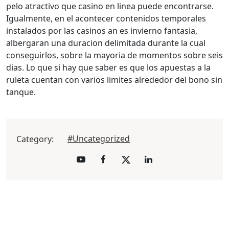
pelo atractivo que casino en linea puede encontrarse.
Igualmente, en el acontecer contenidos temporales
instalados por las casinos an es invierno fantasia,
albergaran una duracion delimitada durante la cual
conseguirlos, sobre la mayoria de momentos sobre seis
dias. Lo que si hay que saber es que los apuestas a la
ruleta cuentan con varios limites alrededor del bono sin
tanque.
#Uncategorized
Category: