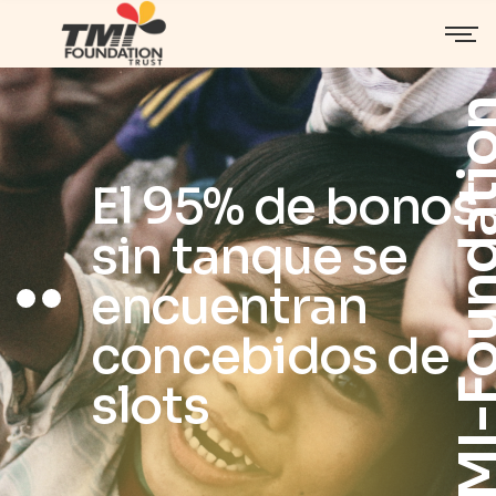
TMI-Founda
El 95% de bonos
sin tanque se
encuentran
concebidos de
slots