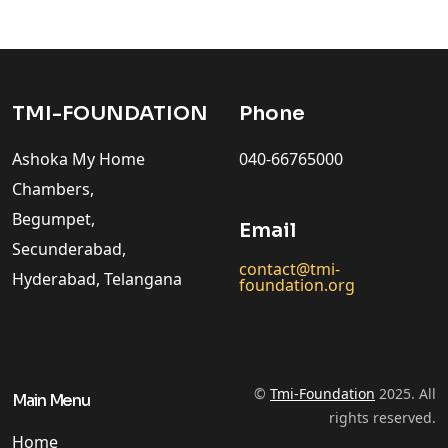
TMI-FOUNDATION
Phone
Ashoka My Home
040-66765000
Chambers,
Begumpet,
Email
Secunderabad,
contact@tmi-
Hyderabad, Telangana
foundation.org
©
Tmi-Foundation
2025. All
Main Menu
rights reserved.
Home