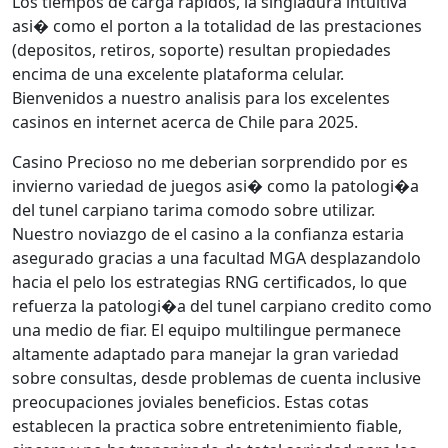
Los tiempos de carga rapidos, la singladura intuitiva
asi� como el porton a la totalidad de las prestaciones
(depositos, retiros, soporte) resultan propiedades
encima de una excelente plataforma celular.
Bienvenidos a nuestro analisis para los excelentes
casinos en internet acerca de Chile para 2025.
Casino Precioso no me deberian sorprendido por es
invierno variedad de juegos asi� como la patologi�a
del tunel carpiano tarima comodo sobre utilizar.
Nuestro noviazgo de el casino a la confianza estaria
asegurado gracias a una facultad MGA desplazandolo
hacia el pelo los estrategias RNG certificados, lo que
refuerza la patologi�a del tunel carpiano credito como
una medio de fiar. El equipo multilingue permanece
altamente adaptado para manejar la gran variedad
sobre consultas, desde problemas de cuenta inclusive
preocupaciones joviales beneficios. Estas cotas
establecen la practica sobre entretenimiento fiable,