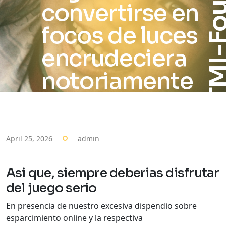
TMI-Founda
convertirse en
focos de luces
encrudeciera
notoriamente
April 25, 2026
admin
Asi que, siempre deberias disfrutar
del juego serio
En presencia de nuestro excesiva dispendio sobre
esparcimiento online y la respectiva