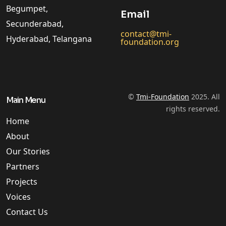
Begumpet,
Email
Secunderabad,
contact@tmi-
Hyderabad, Telangana
foundation.org
©
Tmi-Foundation
2025. All
Main Menu
rights reserved.
Home
About
Our Stories
Partners
Projects
Voices
Contact Us