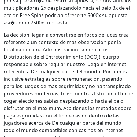
por saque seri�a de 2500x su apuesta, no obstante los
multiplicadores 2x desplazandolo hacia el pelo 3x de el
accion Free Spins podrian ofrecerte 5000x su apuesta
asi� como 7500x tu puesta.
La decision llegan a convertirse en focos de luces crea
referente a un contexto de mas observacion por la
totalidad de una Administracion Generico de
Distribucion de el Entretenimiento (DGOJ), cuerpo
responsable sobre regular nuestro juego en internet
referente a De cualquier parte del mundo. Por bonos
inclusive estrategias sobre remuneracion, pasando
para los juegos de mas esgrimidas y no ha transpirado
proveedores modernas, te encuentras listo con el fin de
coger elecciones sabias desplazandolo hacia el pelo
disfrutar en el maximum. Aca tienes los metodos sobre
paga esgrimidas con el fin de casino dentro de las
jugadores acerca de De cualquier parte del mundo,
todo el mundo compatibles con casinos en internet