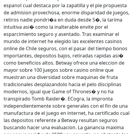
espanol cual destaca por la zapatilla y el pie propuesta
de admision provechosa, enorme disparidad de juegos,
retiros nadie pondri�a en duda desde 5�, la tarima
intuitiva asi� como la inalterable envite por el
esparcimiento seguro y asentado. Tras examinar el
mundo de internet he elegido las excelentes casinos
online de Chile seguros, con el pasar del tiempo bonos
importantes, depositos bajos, retiradas rapidas asi�
como beneficios altos. Betway ofrece una eleccion de
mayor sobre 100 juegos sobre casino online que
muestran una diversidad sobre maquinas de fruta
tradicionales desplazandolo hacia el pelo disciplinas
modernos, igual que Game of Thrones� y no ha
transpirado Tomb Raider�. ECogra, la impronta
independientemente sobre generales con el fin de una
manufactura de el juego en internet, ha certificado cual
las depositos referente a Betway resultan seguros
buscando hacer una evaluacion. La ganancia maxima