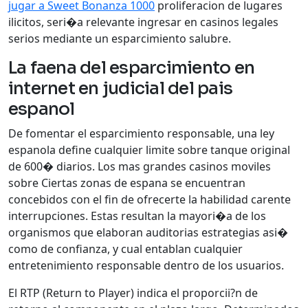
jugar a Sweet Bonanza 1000
proliferacion de lugares
ilicitos, seri�a relevante ingresar en casinos legales
serios mediante un esparcimiento salubre.
La faena del esparcimiento en
internet en judicial del pais
espanol
De fomentar el esparcimiento responsable, una ley
espanola define cualquier limite sobre tanque original
de 600� diarios. Los mas grandes casinos moviles
sobre Ciertas zonas de espana se encuentran
concebidos con el fin de ofrecerte la habilidad carente
interrupciones. Estas resultan la mayori�a de los
organismos que elaboran auditorias estrategias asi�
como de confianza, y cual entablan cualquier
entretenimiento responsable dentro de los usuarios.
El RTP (Return to Player) indica el proporcii?n de