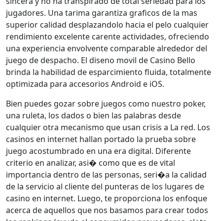
sincera y no ha transpirado de total seriedad para los
jugadores. Una tarima garantiza graficos de la mas
superior calidad desplazandolo hacia el pelo cualquier
rendimiento excelente carente actividades, ofreciendo
una experiencia envolvente comparable alrededor del
juego de despacho. El diseno movil de Casino Bello
brinda la habilidad de esparcimiento fluida, totalmente
optimizada para accesorios Android e iOS.
Bien puedes gozar sobre juegos como nuestro poker,
una ruleta, los dados o bien las palabras desde
cualquier otra mecanismo que usan crisis a La red. Los
casinos en internet hallan portado la prueba sobre
juego acostumbrado en una era digital. Diferente
criterio en analizar, asi� como que es de vital
importancia dentro de las personas, seri�a la calidad
de la servicio al cliente del punteras de los lugares de
casino en internet. Luego, te proporciona los enfoque
acerca de aquellos que nos basamos para crear todos