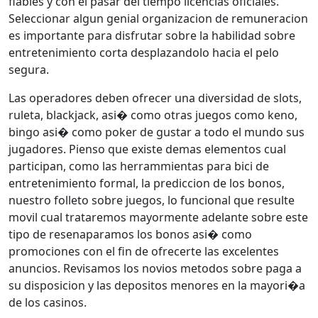
fiables y con el pasar del tiempo licencias oficiales.
Seleccionar algun genial organizacion de remuneracion
es importante para disfrutar sobre la habilidad sobre
entretenimiento corta desplazandolo hacia el pelo
segura.
Las operadores deben ofrecer una diversidad de slots,
ruleta, blackjack, asi� como otras juegos como keno,
bingo asi� como poker de gustar a todo el mundo sus
jugadores. Pienso que existe demas elementos cual
participan, como las herrammientas para bici de
entretenimiento formal, la prediccion de los bonos,
nuestro folleto sobre juegos, lo funcional que resulte
movil cual trataremos mayormente adelante sobre este
tipo de resenaparamos los bonos asi� como
promociones con el fin de ofrecerte las excelentes
anuncios. Revisamos los novios metodos sobre paga a
su disposicion y las depositos menores en la mayori�a
de los casinos.