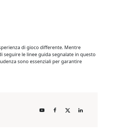
sperienza di gioco differente. Mentre
i seguire le linee guida segnalate in questo
 prudenza sono essenziali per garantire