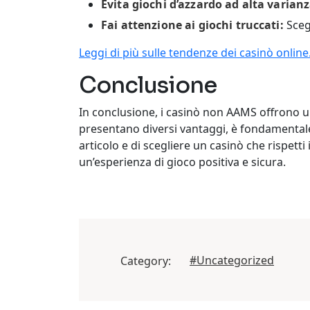
Evita giochi d’azzardo ad alta varianz
Fai attenzione ai giochi truccati:
Sceg
Leggi di più sulle tendenze dei casinò online
Conclusione
In conclusione, i casinò non AAMS offrono un
presentano diversi vantaggi, è fondamentale 
articolo e di scegliere un casinò che rispett
un’esperienza di gioco positiva e sicura.
#Uncategorized
Category: