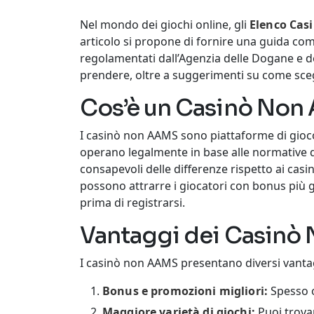
Nel mondo dei giochi online, gli
Elenco Cas
articolo si propone di fornire una guida com
regolamentati dall’Agenzia delle Dogane e de
prendere, oltre a suggerimenti su come sceg
Cos’è un Casinò Non
I casinò non AAMS sono piattaforme di gioco
operano legalmente in base alle normative di
consapevoli delle differenze rispetto ai ca
possono attrarre i giocatori con bonus più g
prima di registrarsi.
Vantaggi dei Casinò
I casinò non AAMS presentano diversi vantagg
Bonus e promozioni migliori:
Spesso o
Maggiore varietà di giochi:
Puoi trovar