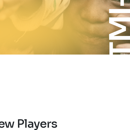
ew Players