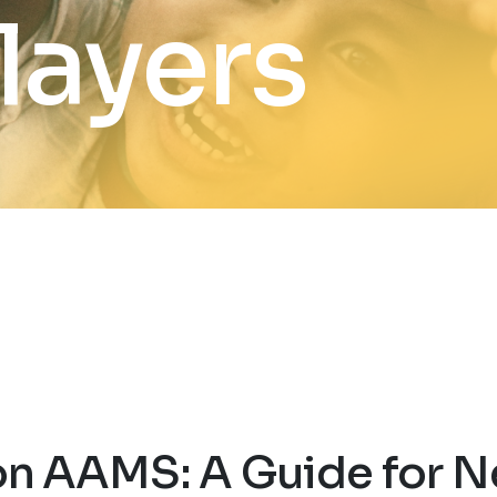
layers
n AAMS: A Guide for N