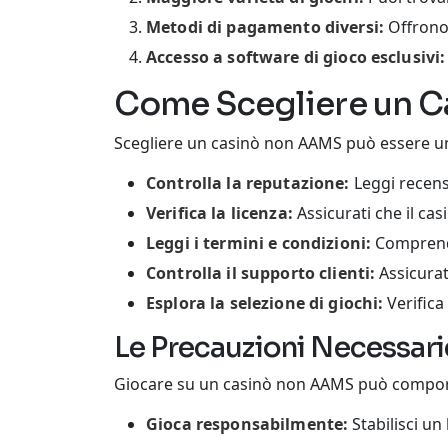
Metodi di pagamento diversi:
Offrono 
Accesso a software di gioco esclusivi:
Come Scegliere un 
Scegliere un casinò non AAMS può essere un 
Controlla la reputazione:
Leggi recensio
Verifica la licenza:
Assicurati che il casi
Leggi i termini e condizioni:
Comprendi 
Controlla il supporto clienti:
Assicurati
Esplora la selezione di giochi:
Verifica 
Le Precauzioni Necessari
Giocare su un casinò non AAMS può comporta
Gioca responsabilmente:
Stabilisci un