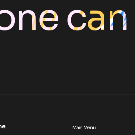
one can
ne
Main Menu