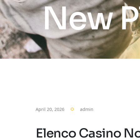
New P
April 20, 2026
admin
Elenco Casino No