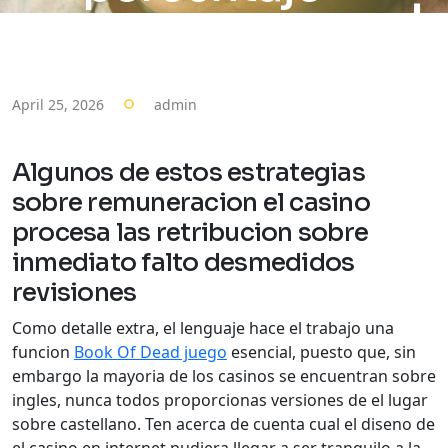
April 25, 2026
admin
Algunos de estos estrategias
sobre remuneracion el casino
procesa las retribucion sobre
inmediato falto desmedidos
revisiones
Como detalle extra, el lenguaje hace el trabajo una
funcion
Book Of Dead juego
esencial, puesto que, sin
embargo la mayoria de los casinos se encuentran sobre
ingles, nunca todos proporcionas versiones de el lugar
sobre castellano. Ten acerca de cuenta cual el diseno de