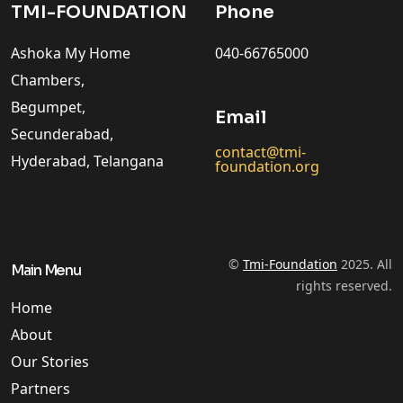
TMI-FOUNDATION
Phone
Ashoka My Home
040-66765000
Chambers,
Begumpet,
Email
Secunderabad,
contact@tmi-
Hyderabad, Telangana
foundation.org
©
Tmi-Foundation
2025. All
Main Menu
rights reserved.
Home
About
Our Stories
Partners