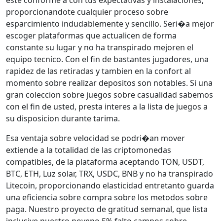
este conforme a con tus expectativas y instalaciones,
proporcionandote cualquier proceso sobre
esparcimiento indudablemente y sencillo. Seri�a mejor
escoger plataformas que actualicen de forma
constante su lugar y no ha transpirado mejoren el
equipo tecnico. Con el fin de bastantes jugadores, una
rapidez de las retiradas y tambien en la confort al
momento sobre realizar depositos son notables. Si una
gran coleccion sobre juegos sobre casualidad sabemos
con el fin de usted, presta interes a la lista de juegos a
su disposicion durante tarima.
Esa ventaja sobre velocidad se podri�an mover
extiende a la totalidad de las criptomonedas
compatibles, de la plataforma aceptando TON, USDT,
BTC, ETH, Luz solar, TRX, USDC, BNB y no ha transpirado
Litecoin, proporcionando elasticidad entretanto guarda
una eficiencia sobre compra sobre los metodos sobre
paga. Nuestro proyecto de gratitud semanal, que lista