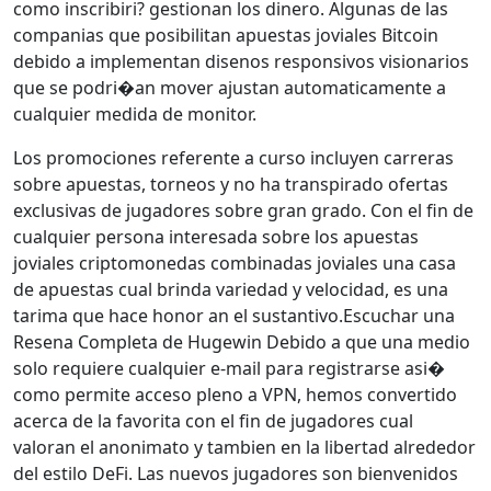
como inscribiri? gestionan los dinero. Algunas de las
companias que posibilitan apuestas joviales Bitcoin
debido a implementan disenos responsivos visionarios
que se podri�an mover ajustan automaticamente a
cualquier medida de monitor.
Los promociones referente a curso incluyen carreras
sobre apuestas, torneos y no ha transpirado ofertas
exclusivas de jugadores sobre gran grado. Con el fin de
cualquier persona interesada sobre los apuestas
joviales criptomonedas combinadas joviales una casa
de apuestas cual brinda variedad y velocidad, es una
tarima que hace honor an el sustantivo.Escuchar una
Resena Completa de Hugewin Debido a que una medio
solo requiere cualquier e-mail para registrarse asi�
como permite acceso pleno a VPN, hemos convertido
acerca de la favorita con el fin de jugadores cual
valoran el anonimato y tambien en la libertad alrededor
del estilo DeFi. Las nuevos jugadores son bienvenidos