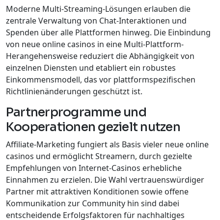
Moderne Multi-Streaming-Lösungen erlauben die
zentrale Verwaltung von Chat-Interaktionen und
Spenden über alle Plattformen hinweg. Die Einbindung
von neue online casinos in eine Multi-Plattform-
Herangehensweise reduziert die Abhängigkeit von
einzelnen Diensten und etabliert ein robustes
Einkommensmodell, das vor plattformspezifischen
Richtlinienänderungen geschützt ist.
Partnerprogramme und
Kooperationen gezielt nutzen
Affiliate-Marketing fungiert als Basis vieler neue online
casinos und ermöglicht Streamern, durch gezielte
Empfehlungen von Internet-Casinos erhebliche
Einnahmen zu erzielen. Die Wahl vertrauenswürdiger
Partner mit attraktiven Konditionen sowie offene
Kommunikation zur Community hin sind dabei
entscheidende Erfolgsfaktoren für nachhaltiges