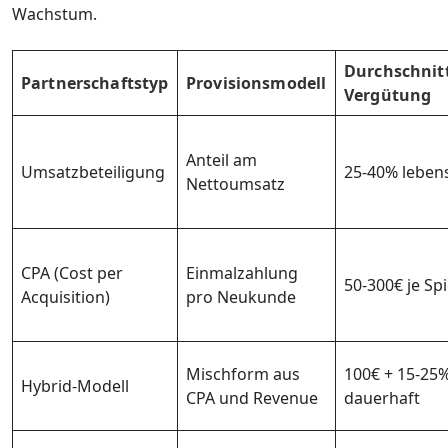
Wachstum.
Durchschnitt
Partnerschaftstyp
Provisionsmodell
Vergütung
Anteil am
Umsatzbeteiligung
25-40% leben
Nettoumsatz
CPA (Cost per
Einmalzahlung
50-300€ je Spi
Acquisition)
pro Neukunde
Mischform aus
100€ + 15-25
Hybrid-Modell
CPA und Revenue
dauerhaft