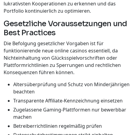
lukrativsten Kooperationen zu erkennen und das
Portfolio kontinuierlich zu optimieren.
Gesetzliche Voraussetzungen und
Best Practices
Die Befolgung gesetzlicher Vorgaben ist für
funktionierende neue online casinos essentiell, da
Nichteinhaltung von Glücksspielvorschriften oder
Plattformrichtlinien zu Sperrungen und rechtlichen
Konsequenzen führen können.
Altersüberprüfung und Schutz von Minderjährigen
beachten
Transparente Affiliate-Kennzeichnung einsetzen
Zugelassene Gaming-Plattformen nur bewerbbar
machen
Betreiberrichtlinien regelmäßig prüfen