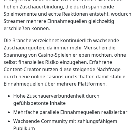
hohen Zuschauerbindung, die durch spannende
Spielmomente und echte Reaktionen entsteht, wodurch
Streamer mehrere Einnahmequellen gleichzeitig
erschließen können.
Die Branche verzeichnet kontinuierlich wachsende
Zuschauerquoten, da immer mehr Menschen die
Spannung von Casino-Spielen erleben möchten, ohne
selbst finanzielles Risiko einzugehen. Erfahrene
Content-Creator nutzen diese steigende Nachfrage
durch neue online casinos und schaffen damit stabile
Einnahmequellen über mehrere Plattformen.
Hohe Zuschauerverbundenheit durch
gefühlsbetonte Inhalte
Mehrfache parallele Einnahmequellen realisierbar
Wachsende Community mit zahlungsfähigem
Publikum