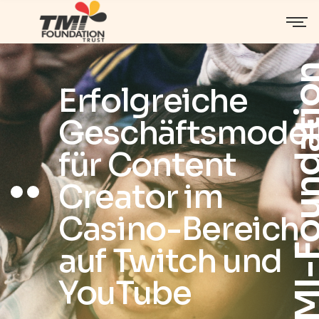
TMI-Founda
Erfolgreiche
Geschäftsmodel
für Content
Creator im
Casino-Bereich
auf Twitch und
YouTube