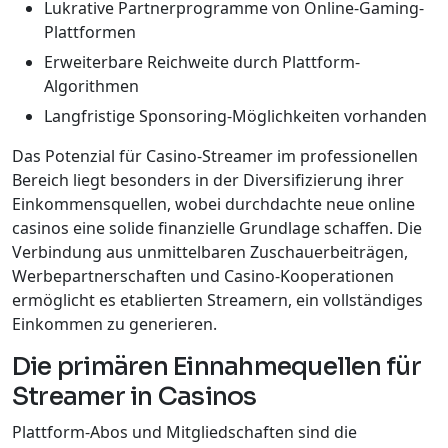
Lukrative Partnerprogramme von Online-Gaming-
Plattformen
Erweiterbare Reichweite durch Plattform-
Algorithmen
Langfristige Sponsoring-Möglichkeiten vorhanden
Das Potenzial für Casino-Streamer im professionellen
Bereich liegt besonders in der Diversifizierung ihrer
Einkommensquellen, wobei durchdachte neue online
casinos eine solide finanzielle Grundlage schaffen. Die
Verbindung aus unmittelbaren Zuschauerbeiträgen,
Werbepartnerschaften und Casino-Kooperationen
ermöglicht es etablierten Streamern, ein vollständiges
Einkommen zu generieren.
Die primären Einnahmequellen für
Streamer in Casinos
Plattform-Abos und Mitgliedschaften sind die