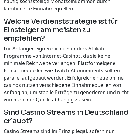
häufig sechsstellige Monatseinkommen durch
kombinierte Einnahmequellen.
Welche Verdienststrategie ist für
Einsteiger am meisten zu
empfehlen?
Für Anfänger eignen sich besonders Affiliate-
Programme von Internet-Casinos, da sie keine
minimale Reichweite verlangen. Plattformeigene
Einnahmequellen wie Twitch-Abonnements sollten
parallel aufgebaut werden. Erfolgreiche neue online
casinos nutzen verschiedene Einnahmequellen von
Anfang an, um stabile Erträge zu generieren und nicht
von nur einer Quelle abhängig zu sein.
Sind Casino Streams in Deutschland
erlaubt?
Casino Streams sind im Prinzip legal, sofern nur