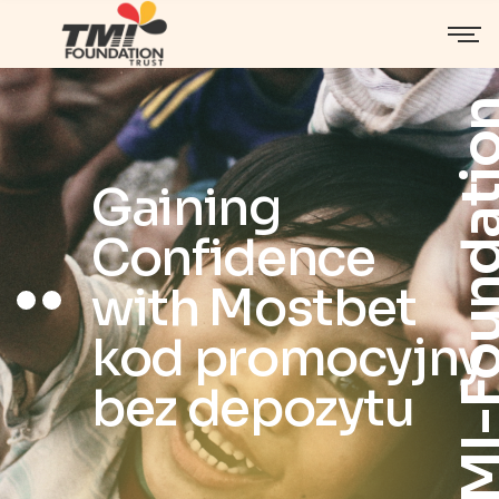
TMI-Founda
Gaining
Confidence
with Mostbet
kod promocyjny
bez depozytu