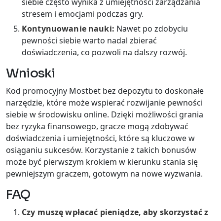
siebie często wynika z umiejętności zarządzania
stresem i emocjami podczas gry.
Kontynuowanie nauki:
Nawet po zdobyciu
pewności siebie warto nadal zbierać
doświadczenia, co pozwoli na dalszy rozwój.
Wnioski
Kod promocyjny Mostbet bez depozytu to doskonałe
narzędzie, które może wspierać rozwijanie pewności
siebie w środowisku online. Dzięki możliwości grania
bez ryzyka finansowego, gracze mogą zdobywać
doświadczenia i umiejętności, które są kluczowe w
osiąganiu sukcesów. Korzystanie z takich bonusów
może być pierwszym krokiem w kierunku stania się
pewniejszym graczem, gotowym na nowe wyzwania.
FAQ
Czy muszę wpłacać pieniądze, aby skorzystać z