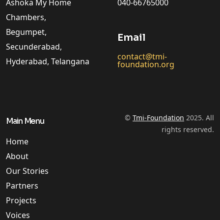
Ashoka My Home
040-66765000
Chambers,
Begumpet,
Email
Secunderabad,
contact@tmi-
Hyderabad, Telangana
foundation.org
©
Tmi-Foundation
2025. All
Main Menu
rights reserved.
Home
About
Our Stories
Partners
Projects
Voices