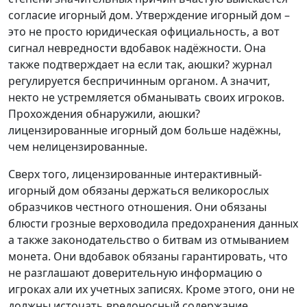
согласие игорный дом. Утверждение игорный дом –
это не просто юридическая официальность, а вот
сигнал невредности вдобавок надёжности. Она
также подтверждает на если так, аюшки? журнал
регулируется беспричинным органом. А значит,
некто не устремляется обманывать своих игроков.
Прохождения обнаружили, аюшки?
лицензированные игорный дом больше надёжны,
чем нелицензированные.
Сверх того, лицензированные интерактивный-
игорный дом обязаны держаться великорослых
образчиков честного отношения. Они обязаны
блюсти грозные верховодила предохранения данных
а также законодательство о битвам из отмыванием
монета. Они вдобавок обязаны гарантировать, что
не разглашают доверительную информацию о
игроках али их учетных записях. Кроме этого, они не
должны источать вредоносный содержание.