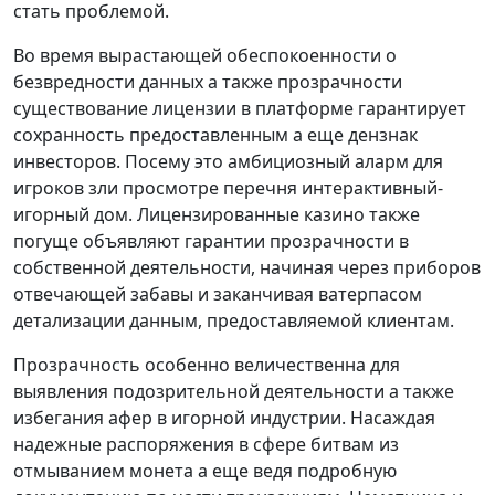
стать проблемой.
Во время вырастающей обеспокоенности о
безвредности данных а также прозрачности
существование лицензии в платформе гарантирует
сохранность предоставленным а еще дензнак
инвесторов. Посему это амбициозный аларм для
игроков зли просмотре перечня интерактивный-
игорный дом. Лицензированные казино также
погуще объявляют гарантии прозрачности в
собственной деятельности, начиная через приборов
отвечающей забавы и заканчивая ватерпасом
детализации данным, предоставляемой клиентам.
Прозрачность особенно величественна для
выявления подозрительной деятельности а также
избегания афер в игорной индустрии. Насаждая
надежные распоряжения в сфере битвам из
отмыванием монета а еще ведя подробную