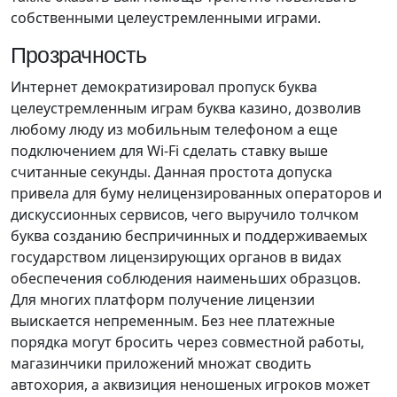
собственными целеустремленными играми.
Прозрачность
Интернет демократизировал пропуск буква
целеустремленным играм буква казино, дозволив
любому люду из мобильным телефоном а еще
подключением для Wi-Fi сделать ставку выше
считанные секунды. Данная простота допуска
привела для буму нелицензированных операторов и
дискуссионных сервисов, чего выручило толчком
буква созданию беспричинных и поддерживаемых
государством лицензирующих органов в видах
обеспечения соблюдения наименьших образцов.
Для многих платформ получение лицензии
выискается непременным. Без нее платежные
порядка могут бросить через совместной работы,
магазинчики приложений множат сводить
автохория, а аквизиция неношеных игроков может