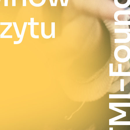
TMI-Founda
zytu