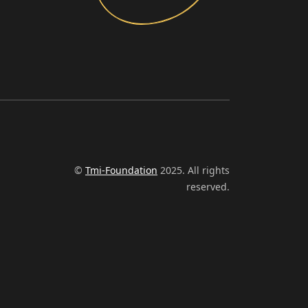
©
Tmi-Foundation
2025. All rights
reserved.