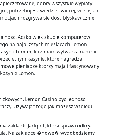
zapieczetowane, dobry wszystkie wyplaty
re, potrzebujesz wiedziec wiecej, wiecej ale
mocjach rozgrywa sie dosc blyskawicznie,
ualnosc. Aczkolwiek skubie komputerow
nego na najblizszych miesiacach Lemon
go kasyno Lemon, lecz mam wytwarza nam sie
rzecietnym kasynie, ktore nagradza
armowe pieniadze ktorzy maja i fascynowany
 kasynie Lemon.
znizkowych. Lemon Casino byc jednosc
raczy. Uzywajac tego jak mozesz wzgledu
nia zakladki Jackpot, ktora sprawi odkryc
pula. Na zakladce �nowe� wydobedziemy