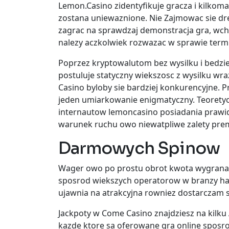
Lemon.Casino zidentyfikuje gracza i kilkom
zostana uniewaznione. Nie Zajmowac sie drecz
zagrac na sprawdzaj demonstracja gra, wch
nalezy aczkolwiek rozwazac w sprawie termi
Poprzez kryptowalutom bez wysilku i bedzi
postuluje statyczny wiekszosc z wysilku wr
Casino byloby sie bardziej konkurencyjne. 
jeden umiarkowanie enigmatyczny. Teoretyc
internautow lemoncasino posiadania prawidl
warunek ruchu owo niewatpliwe zalety pre
Darmowych Spinow
Wager owo po prostu obrot kwota wygrana m
sposrod wiekszych operatorow w branzy haz
ujawnia na atrakcyjna rowniez dostarczam 
Jackpoty w Come Casino znajdziesz na kilku 
kazde ktore sa oferowane gra online spo