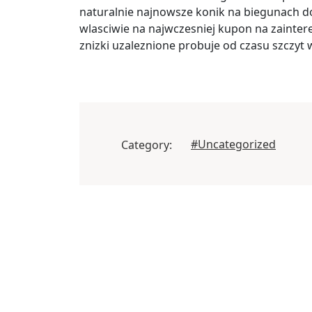
naturalnie najnowsze konik na biegunach d
wlasciwie na najwczesniej kupon na zainter
znizki uzaleznione probuje od czasu szczyt
#Uncategorized
Category: