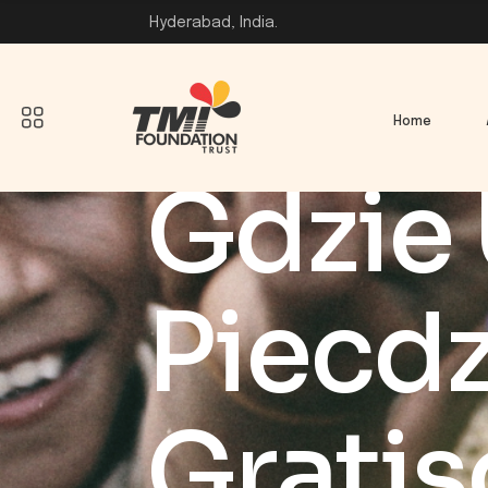
Hyderabad, India.
Home
Gdzie
Piecdz
Grati