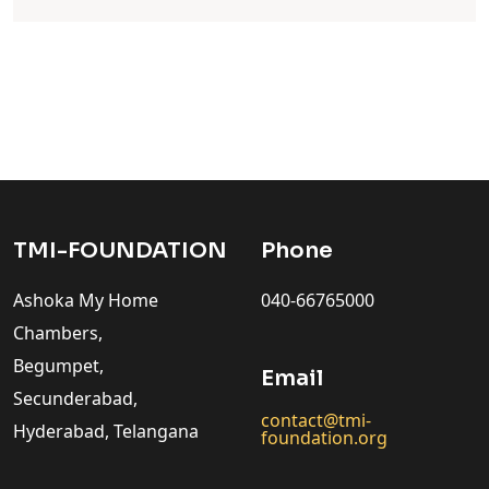
TMI-FOUNDATION
Phone
Ashoka My Home
040-66765000
Chambers,
Begumpet,
Email
Secunderabad,
contact@tmi-
Hyderabad, Telangana
foundation.org