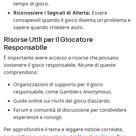
tempo di gioco.
Riconoscere i Segnali di Allerta:
Essere
consapevoli quando il gioco diventa un problema e
sapere quando chiedere aiuto.
Risorse Utili per il Giocatore
Responsabile
È importante avere accesso a risorse che possano
sostenere il gioco responsabile. Alcune di queste
comprendono:
Organizzazioni di supporto per il gioco
responsabile, come Gamblers Anonymous.
Guide online sui rischi del gioco d’azzardo.
Forum e comunità di discussione per condividere
esperienze e consigli.
Per approfondire il tema e leggere notizie correlate,