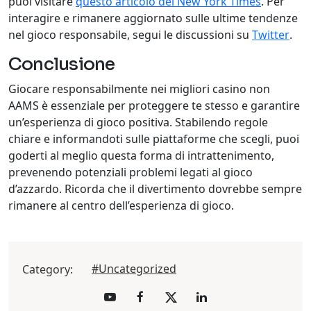
puoi visitare
questo articolo del New York Times
. Per
interagire e rimanere aggiornato sulle ultime tendenze
nel gioco responsabile, segui le discussioni su
Twitter
.
Conclusione
Giocare responsabilmente nei migliori casino non
AAMS è essenziale per proteggere te stesso e garantire
un’esperienza di gioco positiva. Stabilendo regole
chiare e informandoti sulle piattaforme che scegli, puoi
goderti al meglio questa forma di intrattenimento,
prevenendo potenziali problemi legati al gioco
d’azzardo. Ricorda che il divertimento dovrebbe sempre
rimanere al centro dell’esperienza di gioco.
#Uncategorized
Category: