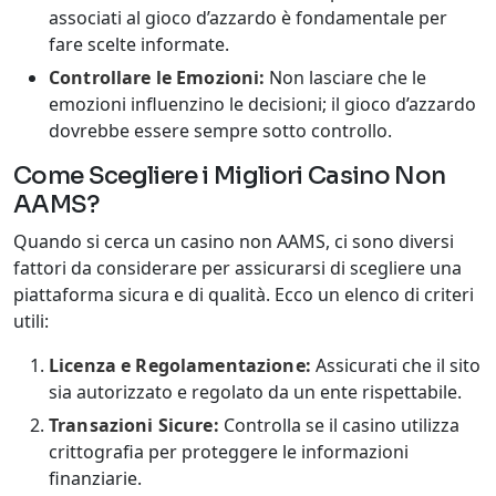
associati al gioco d’azzardo è fondamentale per
fare scelte informate.
Controllare le Emozioni:
Non lasciare che le
emozioni influenzino le decisioni; il gioco d’azzardo
dovrebbe essere sempre sotto controllo.
Come Scegliere i Migliori Casino Non
AAMS?
Quando si cerca un casino non AAMS, ci sono diversi
fattori da considerare per assicurarsi di scegliere una
piattaforma sicura e di qualità. Ecco un elenco di criteri
utili:
Licenza e Regolamentazione:
Assicurati che il sito
sia autorizzato e regolato da un ente rispettabile.
Transazioni Sicure:
Controlla se il casino utilizza
crittografia per proteggere le informazioni
finanziarie.