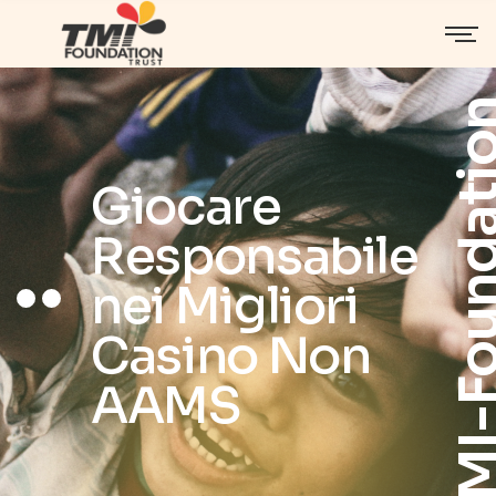
TMI-Founda
Giocare
Responsabile
nei Migliori
Casino Non
AAMS