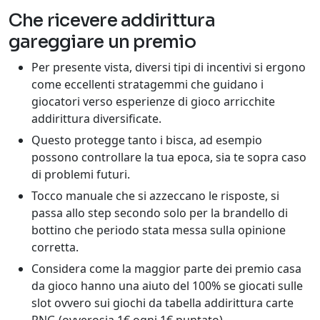
Che ricevere addirittura
gareggiare un premio
Per presente vista, diversi tipi di incentivi si ergono
come eccellenti stratagemmi che guidano i
giocatori verso esperienze di gioco arricchite
addirittura diversificate.
Questo protegge tanto i bisca, ad esempio
possono controllare la tua epoca, sia te sopra caso
di problemi futuri.
Tocco manuale che si azzeccano le risposte, si
passa allo step secondo solo per la brandello di
bottino che periodo stata messa sulla opinione
corretta.
Considera come la maggior parte dei premio casa
da gioco hanno una aiuto del 100% se giocati sulle
slot ovvero sui giochi da tabella addirittura carte