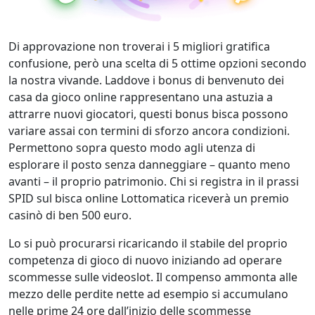
Di approvazione non troverai i 5 migliori gratifica
confusione, però una scelta di 5 ottime opzioni secondo
la nostra vivande. Laddove i bonus di benvenuto dei
casa da gioco online rappresentano una astuzia a
attrarre nuovi giocatori, questi bonus bisca possono
variare assai con termini di sforzo ancora condizioni.
Permettono sopra questo modo agli utenza di
esplorare il posto senza danneggiare – quanto meno
avanti – il proprio patrimonio. Chi si registra in il prassi
SPID sul bisca online Lottomatica riceverà un premio
casinò di ben 500 euro.
Lo si può procurarsi ricaricando il stabile del proprio
competenza di gioco di nuovo iniziando ad operare
scommesse sulle videoslot. Il compenso ammonta alle
mezzo delle perdite nette ad esempio si accumulano
nelle prime 24 ore dall’inizio delle scommesse