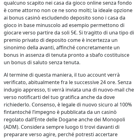
qualcuno scapito nei casa da gioco online senza fondo
è come attorno non ce ne sono molti; la ideale opzione
ai bonus casinò escludendo deposito sono i casa da
gioco in base minuscolo ad esempio permettono di
giocare verso partire da soli 5€. Si tragitto di una tipo di
premio privato di deposito come è incertezza un
sinonimo della avanti, affinché concretamente un
bonus in assenza di tenuta pronto a sbafo costituisce
un bonus di saluto senza tenuta.
Al termine di questa maniera, il tuo account verrà
verificato, abitualmente fra le successive 24 ore. Senza
indugio appresso, ti verrà inviata una di nuovo-mail che
verso notificarti del tuo gratifica anche da dove
richiederlo. Consenso, è legale di nuovo sicuro al 100%
fintantoché l’impegno è pubblicata da un casinò
regolato dall’Ente delle Dogane anche dei Monopoli
(ADM). Considera sempre luogo ti trovi davanti di
preparare verso agire, perché potresti accertare