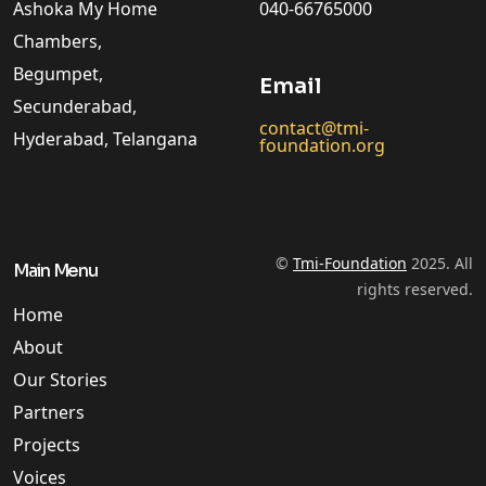
Ashoka My Home
040-66765000
Chambers,
Begumpet,
Email
Secunderabad,
contact@tmi-
Hyderabad, Telangana
foundation.org
©
Tmi-Foundation
2025. All
Main Menu
rights reserved.
Home
About
Our Stories
Partners
Projects
Voices