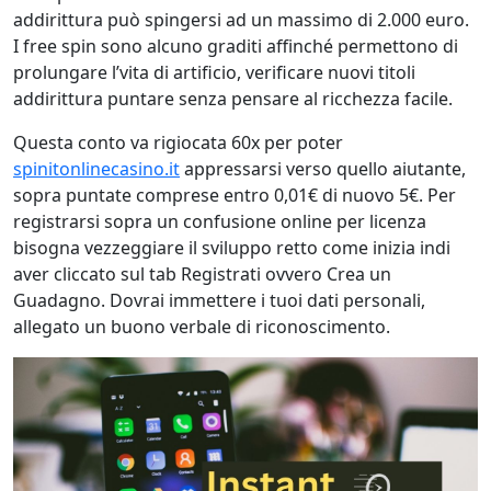
addirittura può spingersi ad un massimo di 2.000 euro.
I free spin sono alcuno graditi affinché permettono di
prolungare l’vita di artificio, verificare nuovi titoli
addirittura puntare senza pensare al ricchezza facile.
Questa conto va rigiocata 60x per poter
spinitonlinecasino.it
appressarsi verso quello aiutante,
sopra puntate comprese entro 0,01€ di nuovo 5€. Per
registrarsi sopra un confusione online per licenza
bisogna vezzeggiare il sviluppo retto come inizia indi
aver cliccato sul tab Registrati ovvero Crea un
Guadagno. Dovrai immettere i tuoi dati personali,
allegato un buono verbale di riconoscimento.