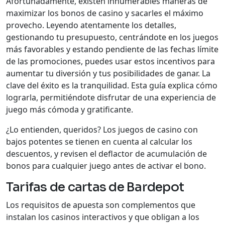
Afortunadamente, existen innumerables maneras de
maximizar los bonos de casino y sacarles el máximo
provecho. Leyendo atentamente los detalles,
gestionando tu presupuesto, centrándote en los juegos
más favorables y estando pendiente de las fechas límite
de las promociones, puedes usar estos incentivos para
aumentar tu diversión y tus posibilidades de ganar. La
clave del éxito es la tranquilidad. Esta guía explica cómo
lograrla, permitiéndote disfrutar de una experiencia de
juego más cómoda y gratificante.
¿Lo entienden, queridos? Los juegos de casino con
bajos potentes se tienen en cuenta al calcular los
descuentos, y revisen el deflactor de acumulación de
bonos para cualquier juego antes de activar el bono.
Tarifas de cartas de Bardepot
Los requisitos de apuesta son complementos que
instalan los casinos interactivos y que obligan a los