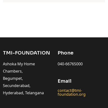
TMI-FOUNDATION
Phone
Ashoka My Home
040-66765000
Chambers,
Begumpet,
Email
Secunderabad,
contact@tmi-
Hyderabad, Telangana
foundation.org