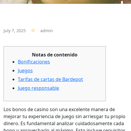
July 7, 2025
admin
Notas de contenido
Bonificaciones
Juegos
Tarifas de cartas de Bardepot
Juego responsable
Los bonos de casino son una excelente manera de
mejorar tu experiencia de juego sin arriesgar tu propio
dinero. Es fundamental analizar cuidadosamente cada
bono y aprovecharlo al máximo.
Esto incluye requisitos