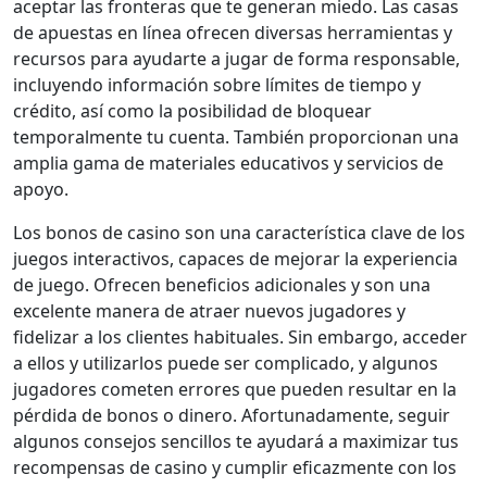
aceptar las fronteras que te generan miedo. Las casas
de apuestas en línea ofrecen diversas herramientas y
recursos para ayudarte a jugar de forma responsable,
incluyendo información sobre límites de tiempo y
crédito, así como la posibilidad de bloquear
temporalmente tu cuenta. También proporcionan una
amplia gama de materiales educativos y servicios de
apoyo.
Los bonos de casino son una característica clave de los
juegos interactivos, capaces de mejorar la experiencia
de juego. Ofrecen beneficios adicionales y son una
excelente manera de atraer nuevos jugadores y
fidelizar a los clientes habituales. Sin embargo, acceder
a ellos y utilizarlos puede ser complicado, y algunos
jugadores cometen errores que pueden resultar en la
pérdida de bonos o dinero. Afortunadamente, seguir
algunos consejos sencillos te ayudará a maximizar tus
recompensas de casino y cumplir eficazmente con los