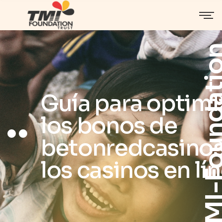
TMI-Founda
Guía para optimi
los bonos de
betonredcasinos
los casinos en lí