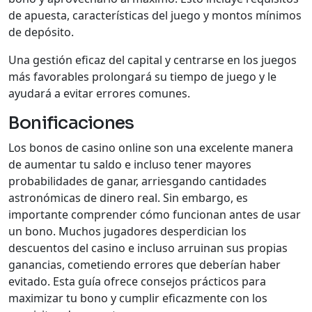
de apuesta, características del juego y montos mínimos
de depósito.
Una gestión eficaz del capital y centrarse en los juegos
más favorables prolongará su tiempo de juego y le
ayudará a evitar errores comunes.
Bonificaciones
Los bonos de casino online son una excelente manera
de aumentar tu saldo e incluso tener mayores
probabilidades de ganar, arriesgando cantidades
astronómicas de dinero real. Sin embargo, es
importante comprender cómo funcionan antes de usar
un bono. Muchos jugadores desperdician los
descuentos del casino e incluso arruinan sus propias
ganancias, cometiendo errores que deberían haber
evitado. Esta guía ofrece consejos prácticos para
maximizar tu bono y cumplir eficazmente con los