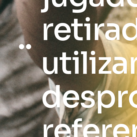
retira
utiliz
despr
refere