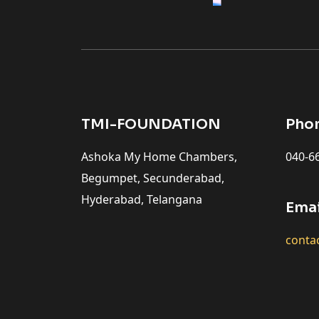
TMI-FOUNDATION
Pho
Ashoka My Home Chambers,
040-6
Begumpet, Secunderabad,
Hyderabad, Telangana
Emai
conta