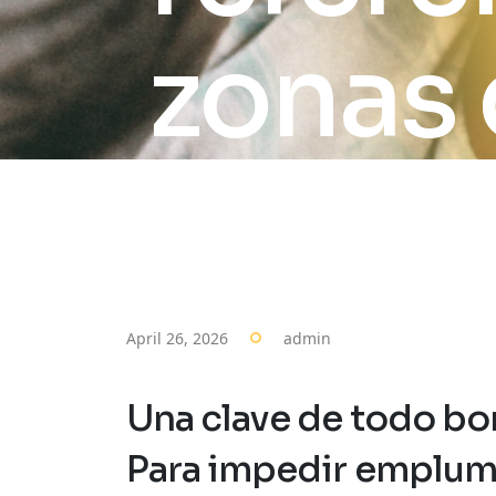
zonas
April 26, 2026
admin
Una clave de todo bo
Para impedir emplumar