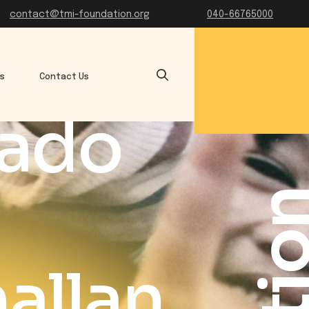
contact@tmi-foundation.org
040-66765000
es
Contact Us
rado
allan