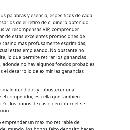
us palabras y esencia, especificos de cada
sarios de el retiro de el dinero obtenido
clusive recompensas VIP, comprender
zar de estas excelentes promociones de
de casino mas profusamente esgrimidas,
e cual estes empleando. No obstante no
, lo que permite retirar los ganancias
ro, adonde no hay algunos fondos probables
s el desarrollo de eximir las ganancias
n
malentendidos y robustecer una
 el competidor, estrella que tambien
?n, los bonos de casino en internet se
cion.
de emprender un maximo retirable de
del mundo, los bonos falto deposito hacen