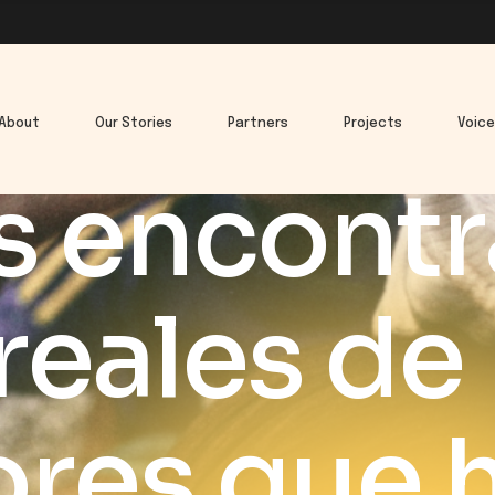
About
Our Stories
Partners
Projects
Voic
 encont
reales de
res que h