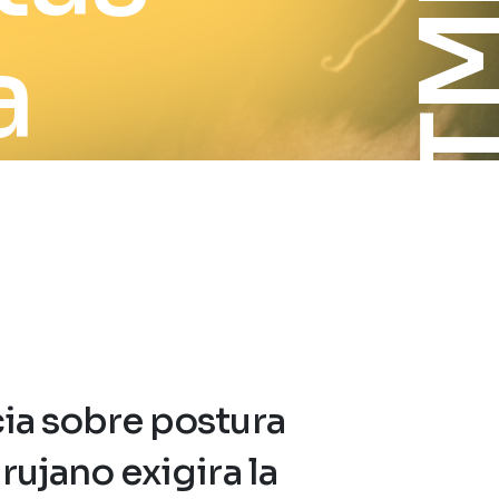
a
cia sobre postura
rujano exigira la