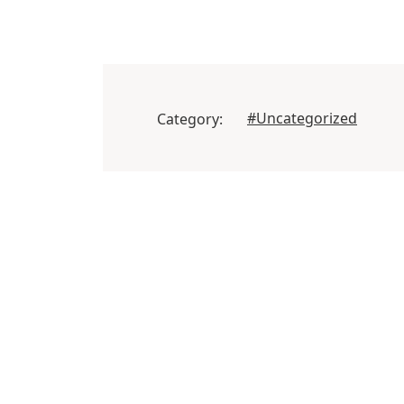
#Uncategorized
Category: