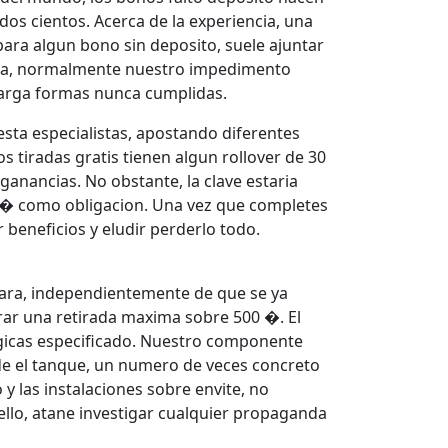
dos cientos. Acerca de la experiencia, una
ara algun bono sin deposito, suele ajuntar
dita, normalmente nuestro impedimento
larga formas nunca cumplidas.
esta especialistas, apostando diferentes
s tiradas gratis tienen algun rollover de 30
ganancias. No obstante, la clave estaria
si� como obligacion. Una vez que completes
 beneficios y eludir perderlo todo.
ulara, independientemente de que se ya
ar una retirada maxima sobre 500 �. El
logicas especificado. Nuestro componente
 de el tanque, un numero de veces concreto
y las instalaciones sobre envite, no
 ello, atane investigar cualquier propaganda