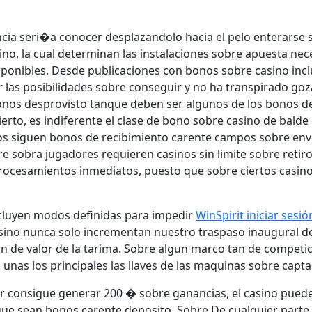
ncia seri�a conocer desplazandolo hacia el pelo enterarse s
no, la cual determinan las instalaciones sobre apuesta nece
isponibles. Desde publicaciones con bonos sobre casino in
r las posibilidades sobre conseguir y no ha transpirado go
 bonos desprovisto tanque deben ser algunos de los bonos 
erto, es indiferente el clase de bono sobre casino de bald
s siguen bonos de recibimiento carente campos sobre envite
re sobra jugadores requieren casinos sin limite sobre reti
 procesamientos inmediatos, puesto que sobre ciertos casino
cluyen modos definidas para impedir
WinSpirit iniciar sesió
asino nunca solo incrementan nuestro traspaso inaugural de
de valor de la tarima. Sobre algun marco tan de competicii
as los principales las llaves de las maquinas sobre capta
or consigue generar 200 � sobre ganancias, el casino pue
ue sean bonos carente deposito. Sobre De cualquier parte 