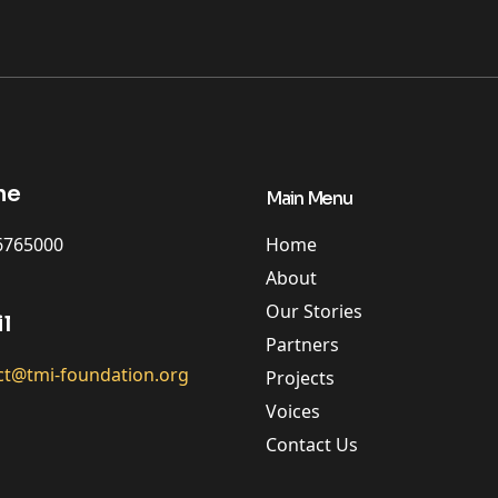
ne
Main Menu
Home
6765000
About
Our Stories
l
Partners
ct@tmi-foundation.org
Projects
Voices
Contact Us