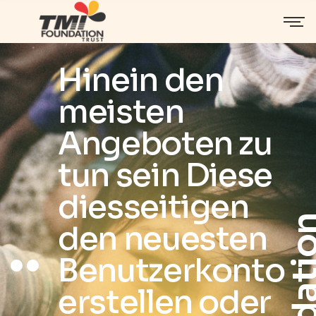
Hinein den
meisten
Angeboten zu
tun sein Diese
diesseitigen
den neuesten
Benutzerkonto
erstellen oder