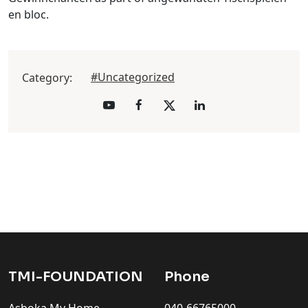
en bloc.
#Uncategorized
Category:
TMI-FOUNDATION
Phone