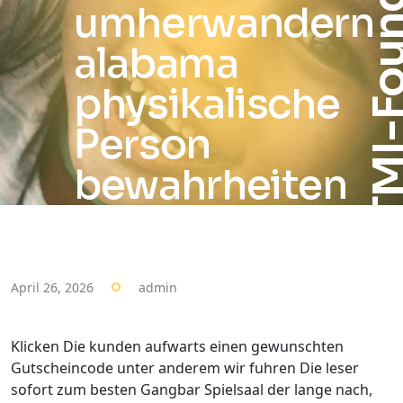
TMI-Founda
umherwandern
alabama
physikalische
Person
bewahrheiten
April 26, 2026
admin
Klicken Die kunden aufwarts einen gewunschten
Gutscheincode unter anderem wir fuhren Die leser
sofort zum besten Gangbar Spielsaal der lange nach,