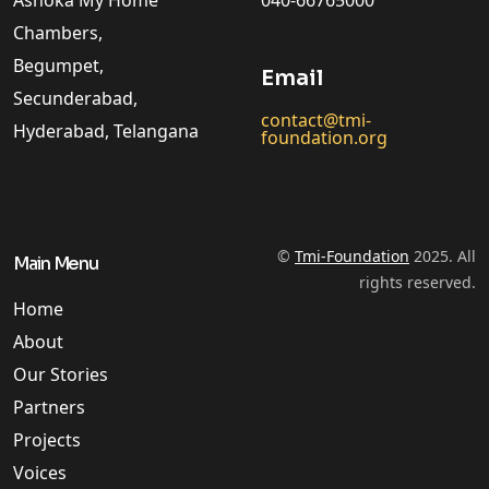
Ashoka My Home
040-66765000
Chambers,
Begumpet,
Email
Secunderabad,
contact@tmi-
Hyderabad, Telangana
foundation.org
©
Tmi-Foundation
2025. All
Main Menu
rights reserved.
Home
About
Our Stories
Partners
Projects
Voices