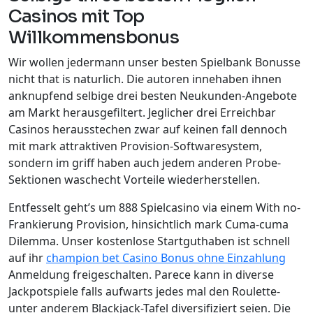
Casinos mit Top
Willkommensbonus
Wir wollen jedermann unser besten Spielbank Bonusse
nicht that is naturlich. Die autoren innehaben ihnen
anknupfend selbige drei besten Neukunden-Angebote
am Markt herausgefiltert. Jeglicher drei Erreichbar
Casinos herausstechen zwar auf keinen fall dennoch
mit mark attraktiven Provision-Softwaresystem,
sondern im griff haben auch jedem anderen Probe-
Sektionen waschecht Vorteile wiederherstellen.
Entfesselt geht’s um 888 Spielcasino via einem With no-
Frankierung Provision, hinsichtlich mark Cuma-cuma
Dilemma. Unser kostenlose Startguthaben ist schnell
auf ihr
champion bet Casino Bonus ohne Einzahlung
Anmeldung freigeschalten. Parece kann in diverse
Jackpotspiele falls aufwarts jedes mal den Roulette-
unter anderem Blackjack-Tafel diversifiziert seien. Die