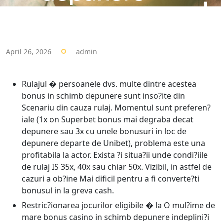
April 26, 2026
admin
Rulajul � persoanele dvs. multe dintre acestea
bonus in schimb depunere sunt inso?ite din
Scenariu din cauza rulaj. Momentul sunt preferen?
iale (1x on Superbet bonus mai degraba decat
depunere sau 3x cu unele bonusuri in loc de
depunere departe de Unibet), problema este una
profitabila la actor. Exista ?i situa?ii unde condi?iile
de rulaj IS 35x, 40x sau chiar 50x. Vizibil, in astfel de
cazuri a ob?ine Mai dificil pentru a fi converte?ti
bonusul in la greva cash.
Restric?ionarea jocurilor eligibile � la O mul?ime de
mare bonus casino in schimb depunere indeplini?i