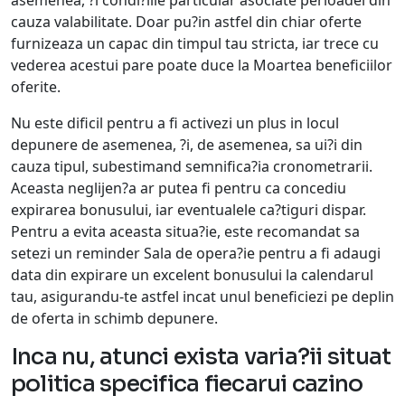
asemenea, ?i condi?iile particular asociate perioadei din
cauza valabilitate. Doar pu?in astfel din chiar oferte
furnizeaza un capac din timpul tau stricta, iar trece cu
vederea acestui pare poate duce la Moartea beneficiilor
oferite.
Nu este dificil pentru a fi activezi un plus in locul
depunere de asemenea, ?i, de asemenea, sa ui?i din
cauza tipul, subestimand semnifica?ia cronometrarii.
Aceasta neglijen?a ar putea fi pentru ca concediu
expirarea bonusului, iar eventualele ca?tiguri dispar.
Pentru a evita aceasta situa?ie, este recomandat sa
setezi un reminder Sala de opera?ie pentru a fi adaugi
data din expirare un excelent bonusului la calendarul
tau, asigurandu-te astfel incat unul beneficiezi pe deplin
de oferta in schimb depunere.
Inca nu, atunci exista varia?ii situat
politica specifica fiecarui cazino