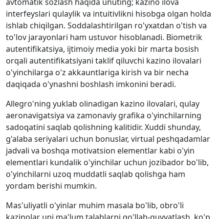
avtomatik sozlash haqida unuting; kazino ilova
interfeyslari qulaylik va intuitivlikni hisobga olgan holda
ishlab chiqilgan. Soddalashtirilgan ro'yxatdan o'tish va
to'lov jarayonlari ham ustuvor hisoblanadi. Biometrik
autentifikatsiya, ijtimoiy media yoki bir marta bosish
orqali autentifikatsiyani taklif qiluvchi kazino ilovalari
o'yinchilarga o'z akkauntlariga kirish va bir necha
daqiqada o'ynashni boshlash imkonini beradi.
Allegro'ning yuklab olinadigan kazino ilovalari, qulay
aeronavigatsiya va zamonaviy grafika o'yinchilarning
sadoqatini saqlab qolishning kalitidir. Xuddi shunday,
g'alaba seriyalari uchun bonuslar, virtual peshqadamlar
jadvali va boshqa motivatsion elementlar kabi o'yin
elementlari kundalik o'yinchilar uchun jozibador bo'lib,
o'yinchilarni uzoq muddatli saqlab qolishga ham
yordam berishi mumkin.
Mas'uliyatli o'yinlar muhim masala bo'lib, obro'li
kazinolar uni ma'lum talablarni qo'llab-quvvatlash, ko'p