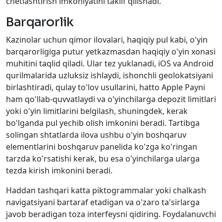
chetlashtirish imkoniyatini taklif qilishadi.
Barqarorlik
Kazinolar uchun qimor ilovalari, haqiqiy pul kabi, o'yin
barqarorligiga putur yetkazmasdan haqiqiy o'yin xonasi
muhitini taqlid qiladi. Ular tez yuklanadi, iOS va Android
qurilmalarida uzluksiz ishlaydi, ishonchli geolokatsiyani
birlashtiradi, qulay to'lov usullarini, hatto Apple Payni
ham qo'llab-quvvatlaydi va o'yinchilarga depozit limitlari
yoki o'yin limitlarini belgilash, shuningdek, kerak
bo'lganda pul yechib olish imkonini beradi. Tartibga
solingan shtatlarda ilova ushbu o'yin boshqaruv
elementlarini boshqaruv panelida ko'zga ko'ringan
tarzda ko'rsatishi kerak, bu esa o'yinchilarga ularga
tezda kirish imkonini beradi.
Haddan tashqari katta piktogrammalar yoki chalkash
navigatsiyani bartaraf etadigan va o'zaro ta'sirlarga
javob beradigan toza interfeysni qidiring. Foydalanuvchi