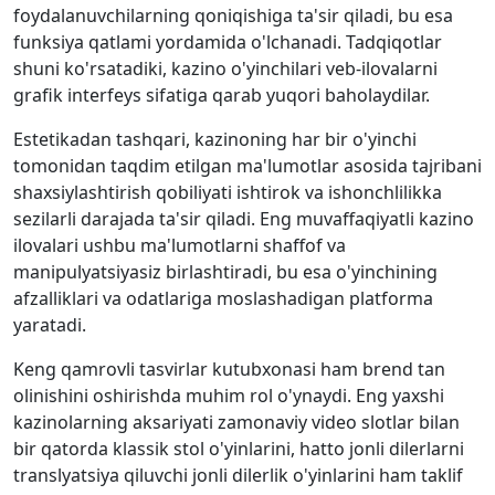
foydalanuvchilarning qoniqishiga ta'sir qiladi, bu esa
funksiya qatlami yordamida o'lchanadi. Tadqiqotlar
shuni ko'rsatadiki, kazino o'yinchilari veb-ilovalarni
grafik interfeys sifatiga qarab yuqori baholaydilar.
Estetikadan tashqari, kazinoning har bir o'yinchi
tomonidan taqdim etilgan ma'lumotlar asosida tajribani
shaxsiylashtirish qobiliyati ishtirok va ishonchlilikka
sezilarli darajada ta'sir qiladi. Eng muvaffaqiyatli kazino
ilovalari ushbu ma'lumotlarni shaffof va
manipulyatsiyasiz birlashtiradi, bu esa o'yinchining
afzalliklari va odatlariga moslashadigan platforma
yaratadi.
Keng qamrovli tasvirlar kutubxonasi ham brend tan
olinishini oshirishda muhim rol o'ynaydi. Eng yaxshi
kazinolarning aksariyati zamonaviy video slotlar bilan
bir qatorda klassik stol o'yinlarini, hatto jonli dilerlarni
translyatsiya qiluvchi jonli dilerlik o'yinlarini ham taklif