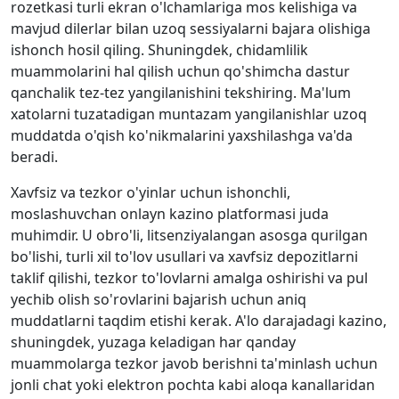
rozetkasi turli ekran o'lchamlariga mos kelishiga va
mavjud dilerlar bilan uzoq sessiyalarni bajara olishiga
ishonch hosil qiling. Shuningdek, chidamlilik
muammolarini hal qilish uchun qo'shimcha dastur
qanchalik tez-tez yangilanishini tekshiring. Ma'lum
xatolarni tuzatadigan muntazam yangilanishlar uzoq
muddatda o'qish ko'nikmalarini yaxshilashga va'da
beradi.
Xavfsiz va tezkor o'yinlar uchun ishonchli,
moslashuvchan onlayn kazino platformasi juda
muhimdir. U obro'li, litsenziyalangan asosga qurilgan
bo'lishi, turli xil to'lov usullari va xavfsiz depozitlarni
taklif qilishi, tezkor to'lovlarni amalga oshirishi va pul
yechib olish so'rovlarini bajarish uchun aniq
muddatlarni taqdim etishi kerak. A'lo darajadagi kazino,
shuningdek, yuzaga keladigan har qanday
muammolarga tezkor javob berishni ta'minlash uchun
jonli chat yoki elektron pochta kabi aloqa kanallaridan