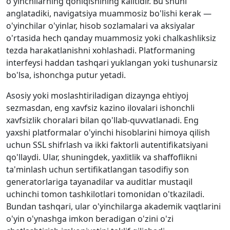
o'yinchilarning qoniqishining kalitidir. Bu shuni
anglatadiki, navigatsiya muammosiz bo'lishi kerak —
o'yinchilar o'yinlar, hisob sozlamalari va aksiyalar
o'rtasida hech qanday muammosiz yoki chalkashliksiz
tezda harakatlanishni xohlashadi. Platformaning
interfeysi haddan tashqari yuklangan yoki tushunarsiz
bo'lsa, ishonchga putur yetadi.
Asosiy yoki moslashtiriladigan dizaynga ehtiyoj
sezmasdan, eng xavfsiz kazino ilovalari ishonchli
xavfsizlik choralari bilan qo'llab-quvvatlanadi. Eng
yaxshi platformalar o'yinchi hisoblarini himoya qilish
uchun SSL shifrlash va ikki faktorli autentifikatsiyani
qo'llaydi. Ular, shuningdek, yaxlitlik va shaffoflikni
ta'minlash uchun sertifikatlangan tasodifiy son
generatorlariga tayanadilar va auditlar mustaqil
uchinchi tomon tashkilotlari tomonidan o'tkaziladi.
Bundan tashqari, ular o'yinchilarga akademik vaqtlarini
o'yin o'ynashga imkon beradigan o'zini o'zi