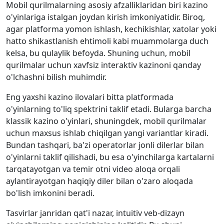
Mobil qurilmalarning asosiy afzalliklaridan biri kazino
o'yinlariga istalgan joydan kirish imkoniyatidir. Biroq,
agar platforma yomon ishlash, kechikishlar, xatolar yoki
hatto shikastlanish ehtimoli kabi muammolarga duch
kelsa, bu qulaylik befoyda. Shuning uchun, mobil
qurilmalar uchun xavfsiz interaktiv kazinoni qanday
o'lchashni bilish muhimdir.
Eng yaxshi kazino ilovalari bitta platformada
o'yinlarning to'liq spektrini taklif etadi. Bularga barcha
klassik kazino o'yinlari, shuningdek, mobil qurilmalar
uchun maxsus ishlab chiqilgan yangi variantlar kiradi.
Bundan tashqari, ba'zi operatorlar jonli dilerlar bilan
o'yinlarni taklif qilishadi, bu esa o'yinchilarga kartalarni
tarqatayotgan va temir otni video aloqa orqali
aylantirayotgan haqiqiy diler bilan o'zaro aloqada
bo'lish imkonini beradi.
Tasvirlar janridan qat'i nazar, intuitiv veb-dizayn