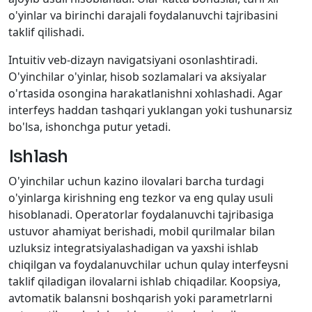
o'yinlar va birinchi darajali foydalanuvchi tajribasini
taklif qilishadi.
Intuitiv veb-dizayn navigatsiyani osonlashtiradi.
O'yinchilar o'yinlar, hisob sozlamalari va aksiyalar
o'rtasida osongina harakatlanishni xohlashadi.
Agar
interfeys haddan tashqari yuklangan yoki tushunarsiz
bo'lsa, ishonchga putur yetadi.
Ishlash
O'yinchilar uchun kazino ilovalari barcha turdagi
o'yinlarga kirishning eng tezkor va eng qulay usuli
hisoblanadi. Operatorlar foydalanuvchi tajribasiga
ustuvor ahamiyat berishadi, mobil qurilmalar bilan
uzluksiz integratsiyalashadigan va yaxshi ishlab
chiqilgan va foydalanuvchilar uchun qulay interfeysni
taklif qiladigan ilovalarni ishlab chiqadilar. Koopsiya,
avtomatik balansni boshqarish yoki parametrlarni