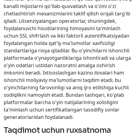
kanalli mijozlarni qo'llab-quvvatlash va o'zini o'zi
chetlashtirish mexanizmlarini taklif qilish orqali targ'ib
qiladi. Litsenziyalangan operatorlar, shuningdek,
foydalanuvchi hisoblarining himoyasini ta'minlash
uchun SSL shifrlash va ikki faktorli autentifikatsiyadan
foydalangan holda qat'iy ma'lumotlar xavfsizligi
standartlariga rioya qiladilar. Bu o'yinchilarni ishonchli
platformada o'ynayotganliklariga ishontiradi va ularga
o'yin odatlari ustidan nazoratni amalga oshirish
imkonini beradi. Ixtisoslashgan kazino ilovalari ham
ishonchli moliyaviy ma'lumotlarni taqdim etadi, bu
o'yinchilarning farovonligi va aniq ijro etilishiga kuchli
sodiqlikni namoyish etadi. Bundan tashqari, ko'plab
platformalar barcha o'yin natijalarining xolisligini
ta'minlash uchun sertifikatlangan tasodifiy sonlar
generatorlaridan foydalanadi.
Taqdimot uchun ruxsatnoma