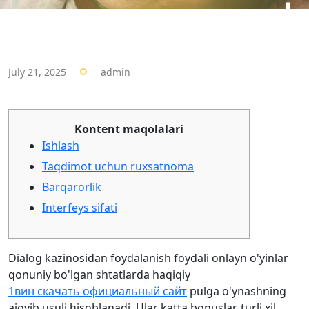
July 21, 2025
admin
Kontent maqolalari
Ishlash
Taqdimot uchun ruxsatnoma
Barqarorlik
Interfeys sifati
Dialog kazinosidan foydalanish foydali onlayn o'yinlar
qonuniy bo'lgan shtatlarda haqiqiy
1вин скачать официальный сайт
pulga o'ynashning
ajoyib usuli hisoblanadi. Ular katta bonuslar, turli xil