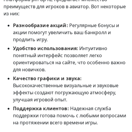
преимуществ для игроков в авиатор. Вот некоторые
из них:
Разнообразие акций:
Регулярные бонусы и
акции помогут увеличить ваш банкролл и
продлить игру.
Удобство использования:
Интуитивно
понятный интерфейс позволяет легко
ориентироваться на сайте, что особенно важно
для новичков.
Качество графики и звука:
Высококачественные визуальные и звуковые
эффекты создают погружающую атмосферу,
улучшая игровой опыт.
Поддержка клиентов:
Надежная служба
поддержки готова помочь с любыми вопросами
на протяжении всего времени игры.