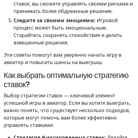
ставок, вы сможете управлять своими рисками и
принимать более обдуманные решения.
Следите за своими эмоциями:
Игровой
процесс может быть эмоциональным.
Старайтесь сохранять спокойствие и делать
взвешенные решения.
Эти советы помогут вам уверенно начать игру в
авиатор и повысить шансы на выигрыш.
Как выбрать оптимальную стратегию
ставок?
Выбор стратегии ставок — ключевой элемент
успешной игры в авиатор. Если вы хотите выиграть,
важно понять, что существует несколько подходов,
которые могут помочь вам более эффективно
управлять ставками:
Стратегия фиксированных ставок:
Делайте