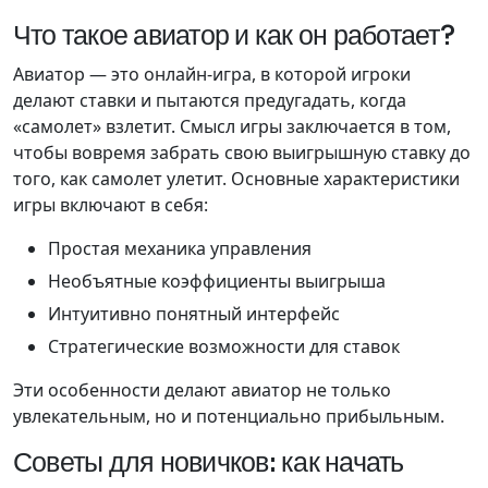
Что такое авиатор и как он работает?
Авиатор — это онлайн-игра, в которой игроки
делают ставки и пытаются предугадать, когда
«самолет» взлетит. Смысл игры заключается в том,
чтобы вовремя забрать свою выигрышную ставку до
того, как самолет улетит. Основные характеристики
игры включают в себя:
Простая механика управления
Необъятные коэффициенты выигрыша
Интуитивно понятный интерфейс
Стратегические возможности для ставок
Эти особенности делают авиатор не только
увлекательным, но и потенциально прибыльным.
Советы для новичков: как начать