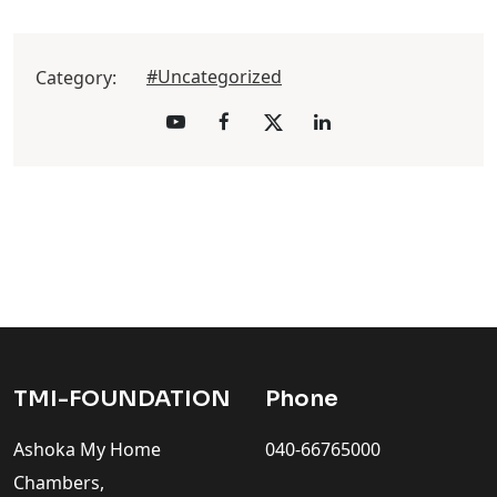
#Uncategorized
Category:
TMI-FOUNDATION
Phone
Ashoka My Home
040-66765000
Chambers,