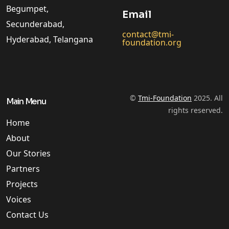
Begumpet,
Email
Secunderabad,
contact@tmi-
Hyderabad, Telangana
foundation.org
©
Tmi-Foundation
2025. All
Main Menu
rights reserved.
Home
About
Our Stories
Partners
Projects
Voices
Contact Us