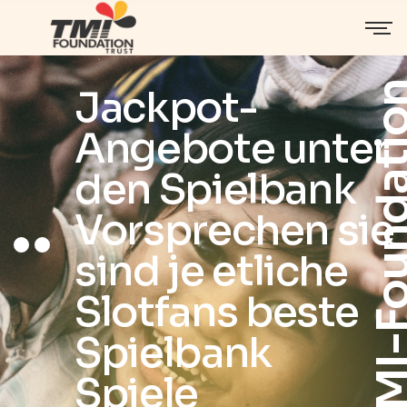
TMI-Founda
Jackpot-
Angebote unter
den Spielbank
Vorsprechen sie
sind je etliche
Slotfans beste
Spielbank
Spiele