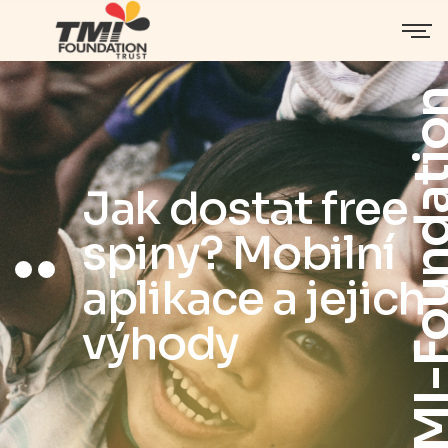
TMI-Founda
Jak dostat free
spiny? Mobilní
aplikace a jejich
výhody