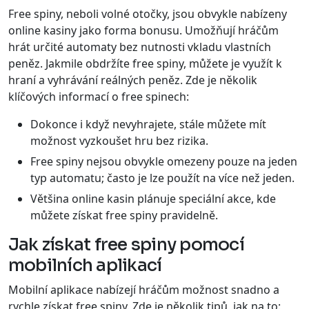
Free spiny, neboli volné otočky, jsou obvykle nabízeny
online kasiny jako forma bonusu. Umožňují hráčům
hrát určité automaty bez nutnosti vkladu vlastních
peněz. Jakmile obdržíte free spiny, můžete je využít k
hraní a vyhrávání reálných peněz. Zde je několik
klíčových informací o free spinech:
Dokonce i když nevyhrajete, stále můžete mít
možnost vyzkoušet hru bez rizika.
Free spiny nejsou obvykle omezeny pouze na jeden
typ automatu; často je lze použít na více než jeden.
Většina online kasin plánuje speciální akce, kde
můžete získat free spiny pravidelně.
Jak získat free spiny pomocí
mobilních aplikací
Mobilní aplikace nabízejí hráčům možnost snadno a
rychle získat free spiny. Zde je několik tipů, jak na to: