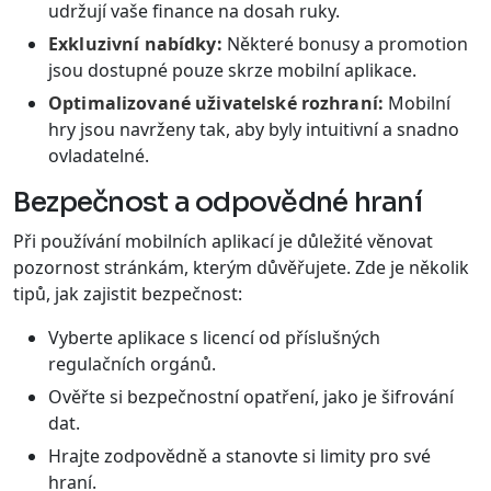
udržují vaše finance na dosah ruky.
Exkluzivní nabídky:
Některé bonusy a promotion
jsou dostupné pouze skrze mobilní aplikace.
Optimalizované uživatelské rozhraní:
Mobilní
hry jsou navrženy tak, aby byly intuitivní a snadno
ovladatelné.
Bezpečnost a odpovědné hraní
Při používání mobilních aplikací je důležité věnovat
pozornost stránkám, kterým důvěřujete. Zde je několik
tipů, jak zajistit bezpečnost:
Vyberte aplikace s licencí od příslušných
regulačních orgánů.
Ověřte si bezpečnostní opatření, jako je šifrování
dat.
Hrajte zodpovědně a stanovte si limity pro své
hraní.