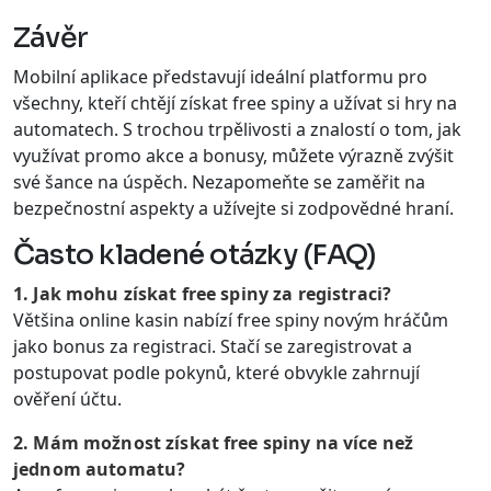
Závěr
Mobilní aplikace představují ideální platformu pro
všechny, kteří chtějí získat free spiny a užívat si hry na
automatech. S trochou trpělivosti a znalostí o tom, jak
využívat promo akce a bonusy, můžete výrazně zvýšit
své šance na úspěch. Nezapomeňte se zaměřit na
bezpečnostní aspekty a užívejte si zodpovědné hraní.
Často kladené otázky (FAQ)
1. Jak mohu získat free spiny za registraci?
Většina online kasin nabízí free spiny novým hráčům
jako bonus za registraci. Stačí se zaregistrovat a
postupovat podle pokynů, které obvykle zahrnují
ověření účtu.
2. Mám možnost získat free spiny na více než
jednom automatu?