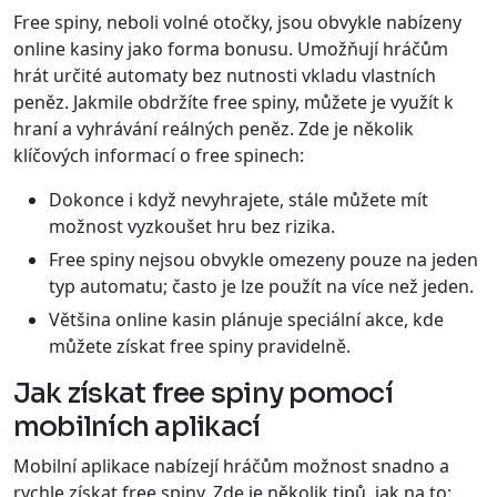
Free spiny, neboli volné otočky, jsou obvykle nabízeny
online kasiny jako forma bonusu. Umožňují hráčům
hrát určité automaty bez nutnosti vkladu vlastních
peněz. Jakmile obdržíte free spiny, můžete je využít k
hraní a vyhrávání reálných peněz. Zde je několik
klíčových informací o free spinech:
Dokonce i když nevyhrajete, stále můžete mít
možnost vyzkoušet hru bez rizika.
Free spiny nejsou obvykle omezeny pouze na jeden
typ automatu; často je lze použít na více než jeden.
Většina online kasin plánuje speciální akce, kde
můžete získat free spiny pravidelně.
Jak získat free spiny pomocí
mobilních aplikací
Mobilní aplikace nabízejí hráčům možnost snadno a
rychle získat free spiny. Zde je několik tipů, jak na to: