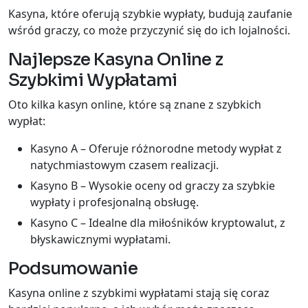
Kasyna, które oferują szybkie wypłaty, budują zaufanie
wśród graczy, co może przyczynić się do ich lojalności.
Najlepsze Kasyna Online z
Szybkimi Wypłatami
Oto kilka kasyn online, które są znane z szybkich
wypłat:
Kasyno A – Oferuje różnorodne metody wypłat z
natychmiastowym czasem realizacji.
Kasyno B – Wysokie oceny od graczy za szybkie
wypłaty i profesjonalną obsługę.
Kasyno C – Idealne dla miłośników kryptowalut, z
błyskawicznymi wypłatami.
Podsumowanie
Kasyna online z szybkimi wypłatami stają się coraz