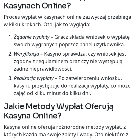
Kasynach Online?
Proces wypłat w kasynach online zazwyczaj przebiega
w kilku krokach. Oto, jak to wygląda:
Żądanie wypłaty
– Gracz składa wniosek o wypłatę
swoich wygranych poprzez panel użytkownika.
Weryfikacja
– Kasyno sprawdza, czy wniosek jest
zgodny z regulaminem oraz czy nie występują
żadne nieprawidłowości.
Realizacja wypłaty
– Po zatwierdzeniu wniosku,
kasyno przystępuje do realizacji wypłaty, co może
zająć od kilku minut do kilku dni.
Jakie Metody Wypłat Oferują
Kasyna Online?
Kasyna online oferują różnorodne metody wypłat, z
których każda ma swoje zalety i wady. Oto niektóre z