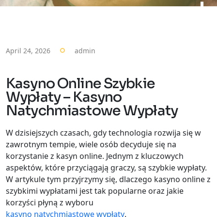
April 24, 2026
admin
Kasyno Online Szybkie
Wypłaty – Kasyno
Natychmiastowe Wypłaty
W dzisiejszych czasach, gdy technologia rozwija się w
zawrotnym tempie, wiele osób decyduje się na
korzystanie z kasyn online. Jednym z kluczowych
aspektów, które przyciągają graczy, są szybkie wypłaty.
W artykule tym przyjrzymy się, dlaczego kasyno online z
szybkimi wypłatami jest tak popularne oraz jakie
korzyści płyną z wyboru
kasyno natychmiastowe wypłaty
.