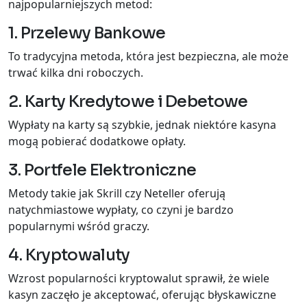
najpopularniejszych metod:
1. Przelewy Bankowe
To tradycyjna metoda, która jest bezpieczna, ale może
trwać kilka dni roboczych.
2. Karty Kredytowe i Debetowe
Wypłaty na karty są szybkie, jednak niektóre kasyna
mogą pobierać dodatkowe opłaty.
3. Portfele Elektroniczne
Metody takie jak Skrill czy Neteller oferują
natychmiastowe wypłaty, co czyni je bardzo
popularnymi wśród graczy.
4. Kryptowaluty
Wzrost popularności kryptowalut sprawił, że wiele
kasyn zaczęło je akceptować, oferując błyskawiczne