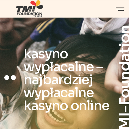
TMI-Founda
kasyno
wypłacalne –
najbardziej
wypłacalne
kasyno online