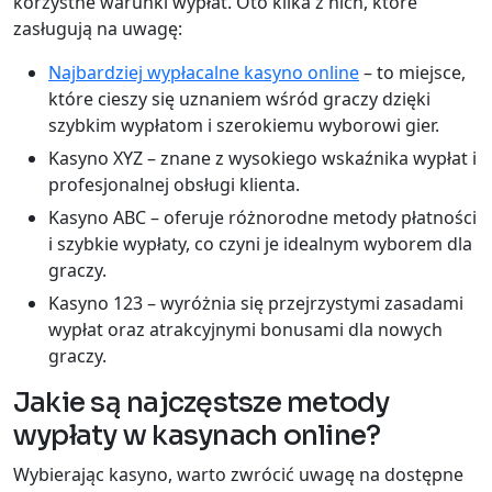
korzystne warunki wypłat. Oto kilka z nich, które
zasługują na uwagę:
Najbardziej wypłacalne kasyno online
– to miejsce,
które cieszy się uznaniem wśród graczy dzięki
szybkim wypłatom i szerokiemu wyborowi gier.
Kasyno XYZ – znane z wysokiego wskaźnika wypłat i
profesjonalnej obsługi klienta.
Kasyno ABC – oferuje różnorodne metody płatności
i szybkie wypłaty, co czyni je idealnym wyborem dla
graczy.
Kasyno 123 – wyróżnia się przejrzystymi zasadami
wypłat oraz atrakcyjnymi bonusami dla nowych
graczy.
Jakie są najczęstsze metody
wypłaty w kasynach online?
Wybierając kasyno, warto zwrócić uwagę na dostępne