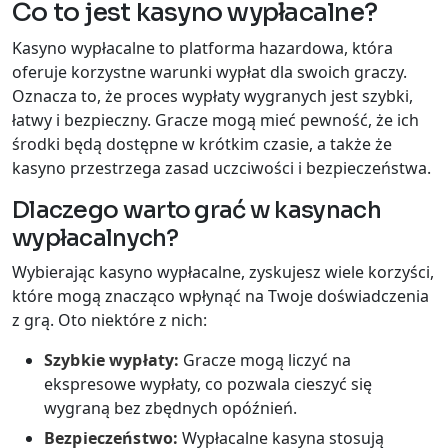
Co to jest kasyno wypłacalne?
Kasyno wypłacalne to platforma hazardowa, która
oferuje korzystne warunki wypłat dla swoich graczy.
Oznacza to, że proces wypłaty wygranych jest szybki,
łatwy i bezpieczny. Gracze mogą mieć pewność, że ich
środki będą dostępne w krótkim czasie, a także że
kasyno przestrzega zasad uczciwości i bezpieczeństwa.
Dlaczego warto grać w kasynach
wypłacalnych?
Wybierając kasyno wypłacalne, zyskujesz wiele korzyści,
które mogą znacząco wpłynąć na Twoje doświadczenia
z grą. Oto niektóre z nich:
Szybkie wypłaty:
Gracze mogą liczyć na
ekspresowe wypłaty, co pozwala cieszyć się
wygraną bez zbędnych opóźnień.
Bezpieczeństwo:
Wypłacalne kasyna stosują