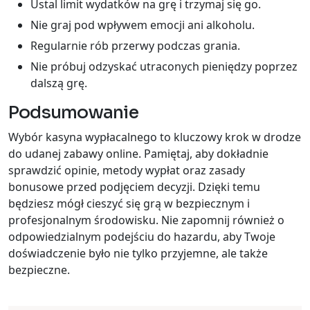
Ustal limit wydatków na grę i trzymaj się go.
Nie graj pod wpływem emocji ani alkoholu.
Regularnie rób przerwy podczas grania.
Nie próbuj odzyskać utraconych pieniędzy poprzez
dalszą grę.
Podsumowanie
Wybór kasyna wypłacalnego to kluczowy krok w drodze
do udanej zabawy online. Pamiętaj, aby dokładnie
sprawdzić opinie, metody wypłat oraz zasady
bonusowe przed podjęciem decyzji. Dzięki temu
będziesz mógł cieszyć się grą w bezpiecznym i
profesjonalnym środowisku. Nie zapomnij również o
odpowiedzialnym podejściu do hazardu, aby Twoje
doświadczenie było nie tylko przyjemne, ale także
bezpieczne.