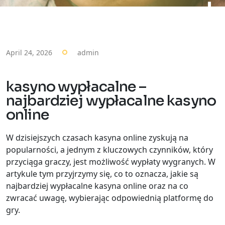
April 24, 2026
admin
kasyno wypłacalne –
najbardziej wypłacalne kasyno
online
W dzisiejszych czasach kasyna online zyskują na
popularności, a jednym z kluczowych czynników, który
przyciąga graczy, jest możliwość wypłaty wygranych. W
artykule tym przyjrzymy się, co to oznacza, jakie są
najbardziej wypłacalne kasyna online oraz na co
zwracać uwagę, wybierając odpowiednią platformę do
gry.