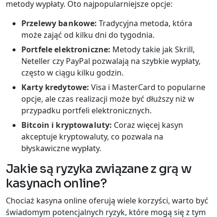
metody wypłaty. Oto najpopularniejsze opcje:
Przelewy bankowe:
Tradycyjna metoda, która
może zająć od kilku dni do tygodnia.
Portfele elektroniczne:
Metody takie jak Skrill,
Neteller czy PayPal pozwalają na szybkie wypłaty,
często w ciągu kilku godzin.
Karty kredytowe:
Visa i MasterCard to popularne
opcje, ale czas realizacji może być dłuższy niż w
przypadku portfeli elektronicznych.
Bitcoin i kryptowaluty:
Coraz więcej kasyn
akceptuje kryptowaluty, co pozwala na
błyskawiczne wypłaty.
Jakie są ryzyka związane z grą w
kasynach online?
Chociaż kasyna online oferują wiele korzyści, warto być
świadomym potencjalnych ryzyk, które mogą się z tym