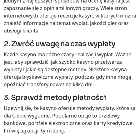
Jednym z najlepszych sposobów na ocenę kasyna jest
zapoznanie się z opiniami innych graczy. Wiele stron
internetowych oferuje recenzje kasyn, w których można
znaleźć informacje na temat wypłat, jakości gier oraz
obsługi klienta.
2. Zwróć uwagę na czas wypłaty
Każde kasyno ma różne czasy realizacji wypłat. Ważne
jest, aby sprawdzić, jak szybko kasyno przetwarza
wypłaty i jakie są dostępne metody. Niektóre kasyna
oferują błyskawiczne wypłaty, podczas gdy inne mogą
opóźniać transfery nawet na kilka dni.
3. Sprawdź metody płatności
Upewnij się, że kasyno oferuje metody wypłaty, które są
dla Ciebie wygodne. Popularne opcje to przelewy
bankowe, portfele elektroniczne oraz karty kredytowe.
Im więcej opcji, tym lepiej.