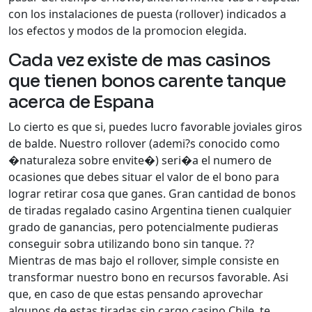
con los instalaciones de puesta (rollover) indicados a
los efectos y modos de la promocion elegida.
Cada vez existe de mas casinos
que tienen bonos carente tanque
acerca de Espana
Lo cierto es que si, puedes lucro favorable joviales giros
de balde. Nuestro rollover (ademi?s conocido como
�naturaleza sobre envite�) seri�a el numero de
ocasiones que debes situar el valor de el bono para
lograr retirar cosa que ganes. Gran cantidad de bonos
de tiradas regalado casino Argentina tienen cualquier
grado de ganancias, pero potencialmente pudieras
conseguir sobra utilizando bono sin tanque. ??
Mientras de mas bajo el rollover, simple consiste en
transformar nuestro bono en recursos favorable. Asi
que, en caso de que estas pensando aprovechar
algunos de estas tiradas sin cargo casino Chile, te