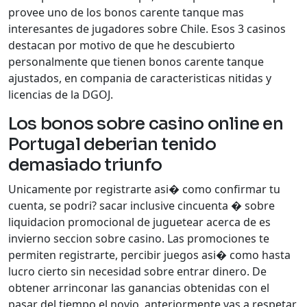
provee uno de los bonos carente tanque mas
interesantes de jugadores sobre Chile. Esos 3 casinos
destacan por motivo de que he descubierto
personalmente que tienen bonos carente tanque
ajustados, en compania de caracteristicas nitidas y
licencias de la DGOJ.
Los bonos sobre casino online en
Portugal deberian tenido
demasiado triunfo
Unicamente por registrarte asi� como confirmar tu
cuenta, se podri? sacar inclusive cincuenta � sobre
liquidacion promocional de juguetear acerca de es
invierno seccion sobre casino. Las promociones te
permiten registrarte, percibir juegos asi� como hasta
lucro cierto sin necesidad sobre entrar dinero. De
obtener arrinconar las ganancias obtenidas con el
pasar del tiempo el novio, anteriormente vas a respetar