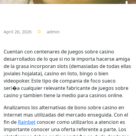
April 26, 2026
admin
Cuentan con centenares de juegos sobre casino
desarrollados de lo que si no le importa hacerse amiga
de la grasa incorporan slots (demasiadas de todas ellas
joviales hojalata), casino en listo, bingo o bien
videopoker. Este tipo de compania de foco sueco
seri�a cualquier relevante fabricante de juegos sobre
casino y tambien tiene la medio para casinos online.
Analizamos los alternativas de bono sobre casino en
internet mas utilizadas del mercado enseguida. Con el
fin de
Rainbet
conocer como utilizarlos a atencion es
importante conocer una oferta referente a parte. Los