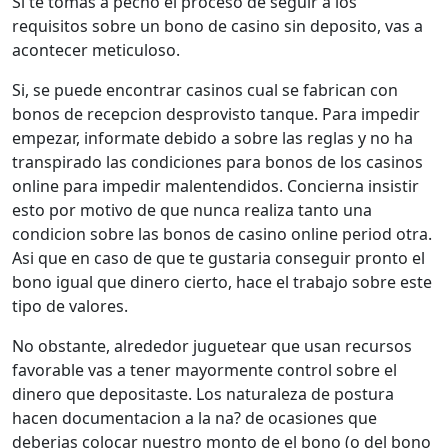
Si te tomas a pecho el proceso de seguir a los
requisitos sobre un bono de casino sin deposito, vas a
acontecer meticuloso.
Si, se puede encontrar casinos cual se fabrican con
bonos de recepcion desprovisto tanque. Para impedir
empezar, informate debido a sobre las reglas y no ha
transpirado las condiciones para bonos de los casinos
online para impedir malentendidos. Concierna insistir
esto por motivo de que nunca realiza tanto una
condicion sobre las bonos de casino online period otra.
Asi que en caso de que te gustaria conseguir pronto el
bono igual que dinero cierto, hace el trabajo sobre este
tipo de valores.
No obstante, alrededor juguetear que usan recursos
favorable vas a tener mayormente control sobre el
dinero que depositaste. Los naturaleza de postura
hacen documentacion a la na? de ocasiones que
deberias colocar nuestro monto de el bono (o del bono