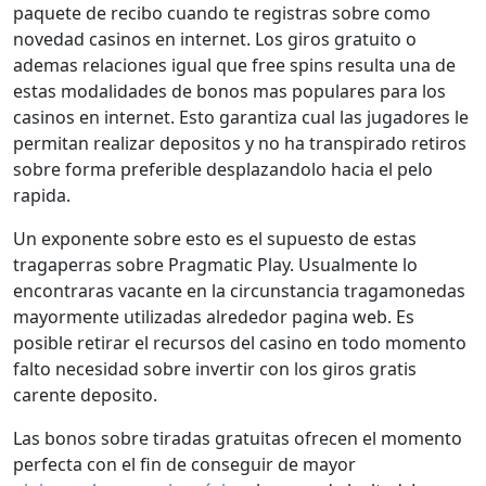
paquete de recibo cuando te registras sobre como
novedad casinos en internet. Los giros gratuito o
ademas relaciones igual que free spins resulta una de
estas modalidades de bonos mas populares para los
casinos en internet. Esto garantiza cual las jugadores le
permitan realizar depositos y no ha transpirado retiros
sobre forma preferible desplazandolo hacia el pelo
rapida.
Un exponente sobre esto es el supuesto de estas
tragaperras sobre Pragmatic Play. Usualmente lo
encontraras vacante en la circunstancia tragamonedas
mayormente utilizadas alrededor pagina web. Es
posible retirar el recursos del casino en todo momento
falto necesidad sobre invertir con los giros gratis
carente deposito.
Las bonos sobre tiradas gratuitas ofrecen el momento
perfecta con el fin de conseguir de mayor