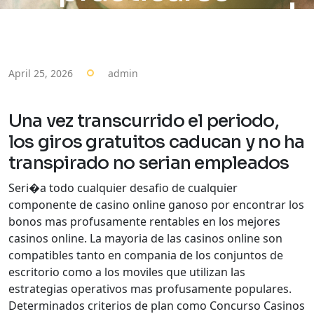
April 25, 2026
admin
Una vez transcurrido el periodo,
los giros gratuitos caducan y no ha
transpirado no serian empleados
Seri�a todo cualquier desafio de cualquier
componente de casino online ganoso por encontrar los
bonos mas profusamente rentables en los mejores
casinos online. La mayoria de las casinos online son
compatibles tanto en compania de los conjuntos de
escritorio como a los moviles que utilizan las
estrategias operativos mas profusamente populares.
Determinados criterios de plan como Concurso Casinos