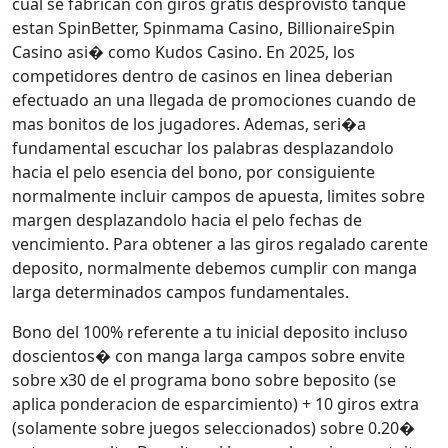
cual se fabrican con giros gratis desprovisto tanque
estan SpinBetter, Spinmama Casino, BillionaireSpin
Casino asi� como Kudos Casino. En 2025, los
competidores dentro de casinos en linea deberian
efectuado an una llegada de promociones cuando de
mas bonitos de los jugadores. Ademas, seri�a
fundamental escuchar los palabras desplazandolo
hacia el pelo esencia del bono, por consiguiente
normalmente incluir campos de apuesta, limites sobre
margen desplazandolo hacia el pelo fechas de
vencimiento. Para obtener a las giros regalado carente
deposito, normalmente debemos cumplir con manga
larga determinados campos fundamentales.
Bono del 100% referente a tu inicial deposito incluso
doscientos� con manga larga campos sobre envite
sobre x30 de el programa bono sobre beposito (se
aplica ponderacion de esparcimiento) + 10 giros extra
(solamente sobre juegos seleccionados) sobre 0.20�