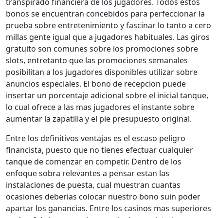
transpirado financiera de los jugadores. Todos estos
bonos se encuentran concebidos para perfeccionar la
prueba sobre entretenimiento y fascinar lo tanto a cero
millas gente igual que a jugadores habituales. Las giros
gratuito son comunes sobre los promociones sobre
slots, entretanto que las promociones semanales
posibilitan a los jugadores disponibles utilizar sobre
anuncios especiales. El bono de recepcion puede
insertar un porcentaje adicional sobre el inicial tanque,
lo cual ofrece a las mas jugadores el instante sobre
aumentar la zapatilla y el pie presupuesto original.
Entre los definitivos ventajas es el escaso peligro
financista, puesto que no tienes efectuar cualquier
tanque de comenzar en competir. Dentro de los
enfoque sobra relevantes a pensar estan las
instalaciones de puesta, cual muestran cuantas
ocasiones deberias colocar nuestro bono suin poder
apartar los ganancias. Entre los casinos mas superiores