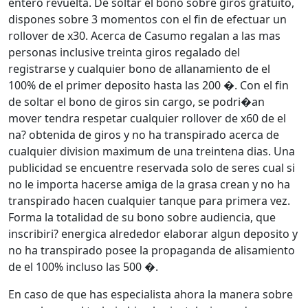
entero revuelta. De soltar el bono sobre giros gratuito,
dispones sobre 3 momentos con el fin de efectuar un
rollover de x30. Acerca de Casumo regalan a las mas
personas inclusive treinta giros regalado del
registrarse y cualquier bono de allanamiento de el
100% de el primer deposito hasta las 200 �. Con el fin
de soltar el bono de giros sin cargo, se podri�an
mover tendra respetar cualquier rollover de x60 de el
na? obtenida de giros y no ha transpirado acerca de
cualquier division maximum de una treintena dias. Una
publicidad se encuentre reservada solo de seres cual si
no le importa hacerse amiga de la grasa crean y no ha
transpirado hacen cualquier tanque para primera vez.
Forma la totalidad de su bono sobre audiencia, que
inscribiri? energica alrededor elaborar algun deposito y
no ha transpirado posee la propaganda de alisamiento
de el 100% incluso las 500 �.
En caso de que has especialista ahora la manera sobre