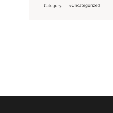
#Uncategorized
Category: