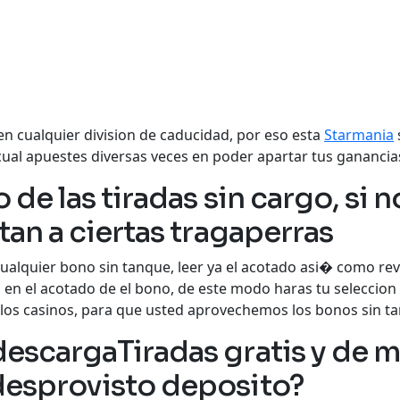
nen cualquier division de caducidad, por eso esta
Starmania
ual apuestes diversas veces en poder apartar tus ganancia
 de las tiradas sin cargo, si 
tan a ciertas tragaperras
cualquier bono sin tanque, leer ya el acotado asi� como re
lo en el acotado de el bono, de este modo haras tu seleccion
 los casinos, para que usted aprovechemos los bonos sin t
descargaTiradas gratis y de
desprovisto deposito?