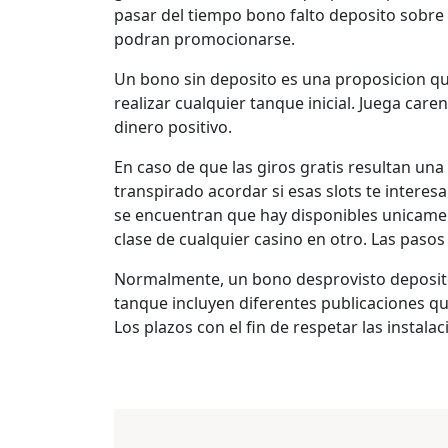
pasar del tiempo bono falto deposito sobre
podran promocionarse.
Un bono sin deposito es una proposicion qu
realizar cualquier tanque inicial. Juega car
dinero positivo.
En caso de que las giros gratis resultan una
transpirado acordar si esas slots te inter
se encuentran que hay disponibles unicament
clase de cualquier casino en otro. Las paso
Normalmente, un bono desprovisto deposito
tanque incluyen diferentes publicaciones qu
Los plazos con el fin de respetar las insta