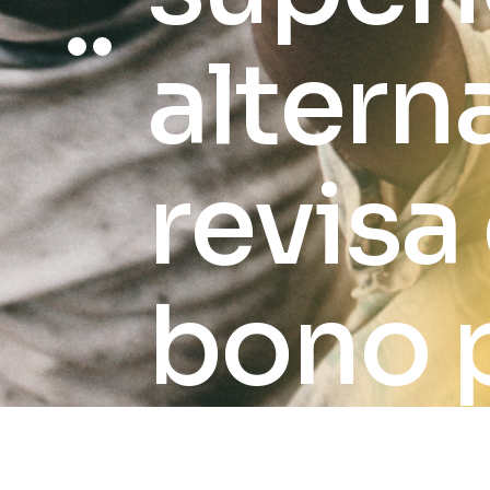
altern
revisa
bono p