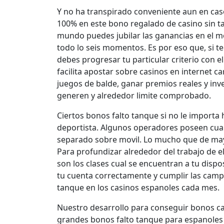
Y no ha transpirado conveniente aun en caso
100% en este bono regalado de casino sin t
mundo puedes jubilar las ganancias en el m
todo lo seis momentos. Es por eso que, si t
debes progresar tu particular criterio con e
facilita apostar sobre casinos en internet 
juegos de balde, ganar premios reales y inve
generen y alrededor limite comprobado.
Ciertos bonos falto tanque si no le importa 
deportista. Algunos operadores poseen cualq
separado sobre movil. Lo mucho que de ma
Para profundizar alrededor del trabajo de el
son los clases cual se encuentran a tu dis
tu cuenta correctamente y cumplir las camp
tanque en los casinos espanoles cada mes.
Nuestro desarrollo para conseguir bonos ca
grandes bonos falto tanque para espanoles n