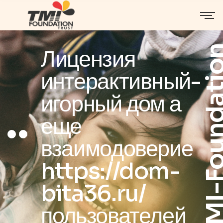
TMI-Founda
Лицензия
интерактивный-
игорный дом а
еще
взаимодоверие
https://dom-
bita36.ru/
пользователей