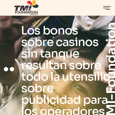
TMI-Founda
Los bonos
sobre casinos
sin tanque
resultan sobre
todo la utensilio
sobre
publicidad para
los operadores