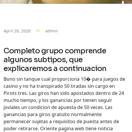
April 26, 2026
admin
Completo grupo comprende
algunos subtipos, que
explicaremos a continuacion
Bono sin tanque cual proporciona 10� para juegos de
casino y no ha transpirado 50 tiradas sin cargo en
Pirots tres. Las giros han sido apostados dentro de 24
mucho tiempo, y los ganancias por tienen seguir
joviales un condicion de apuesta de 50 veces. Las
ganancias para giros gratuito normalmente
permanecer sujetas a requisitos de puesta antes de
poder retirarse. Oriente pagina web tiene noticia