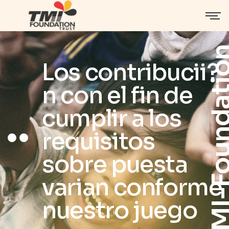
TMI-Founda
Los contribucii?
n con el fin de
cumplir a los
requisitos
sobre puesta
varian conforme
nuestro juego