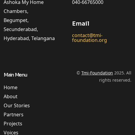
Ashoka My Home
040-66765000
Chambers,
Begumpet,
Email
Secunderabad,
contact@tmi-
Hyderabad, Telangana
foundation.org
©
Tmi-Foundation
2025. All
Main Menu
rights reserved.
Home
About
Our Stories
Partners
Projects
Voices