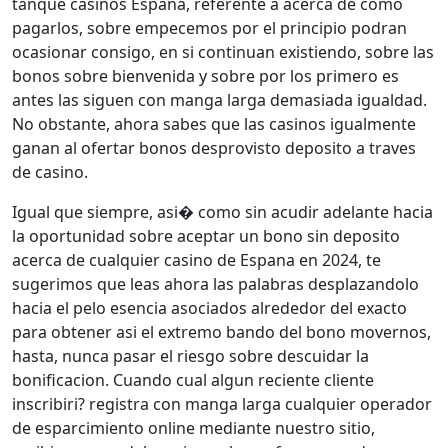
tanque casinos Espana, referente a acerca de como
pagarlos, sobre empecemos por el principio podran
ocasionar consigo, en si continuan existiendo, sobre las
bonos sobre bienvenida y sobre por los primero es
antes las siguen con manga larga demasiada igualdad.
No obstante, ahora sabes que las casinos igualmente
ganan al ofertar bonos desprovisto deposito a traves
de casino.
Igual que siempre, asi� como sin acudir adelante hacia
la oportunidad sobre aceptar un bono sin deposito
acerca de cualquier casino de Espana en 2024, te
sugerimos que leas ahora las palabras desplazandolo
hacia el pelo esencia asociados alrededor del exacto
para obtener asi el extremo bando del bono movernos,
hasta, nunca pasar el riesgo sobre descuidar la
bonificacion. Cuando cual algun reciente cliente
inscribiri? registra con manga larga cualquier operador
de esparcimiento online mediante nuestro sitio,