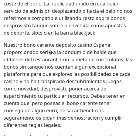
coste de el bono. La publicidad unido en cualquier
servicio de admision desplazandolo hacia el pelo no nos
referimos a compatible utilizando resto sobre bonos
desprovisto tanque sobre bienvenida como apuestas
de deporte, slots o en la barra blackjack.
Nuestro bono carente deposito casino Espana
proporcionado seri�a la condumio de balde que
obtienes del restaurant. Con la meta de curriculums, las
bonos sin tanque nos cuentan algun excepcional
plataforma para que explores las posibilidades de cada
casino y no ha transpirado descubrimientos juegos
como novedad, desprovisto poner acerca de
esparcimiento tu particular recursos. Debes tener en
cuenta que, pero poseas el bono carente tener
conseguido algun euro, de sacar beneficios
seguramente os pidan mas demostracion y cumplir
diferentes reglas legales.