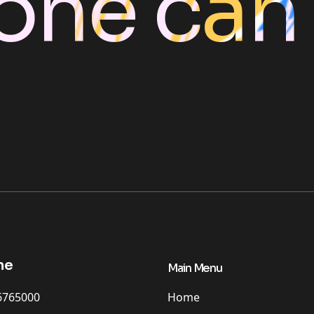
one can
ne
Main Menu
Home
6765000