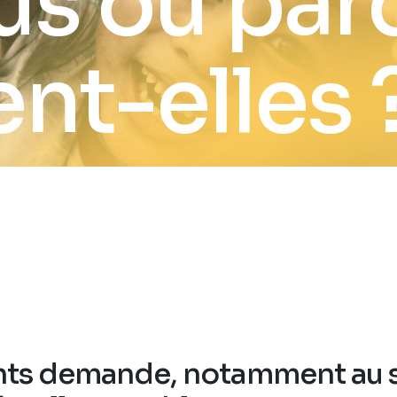
us ou par
nt-elles 
ents demande, notamment au 