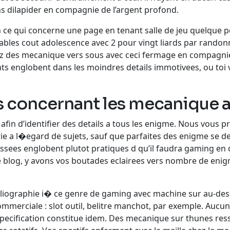
dilapider en compagnie de l’argent profond.
ce qui concerne une page en tenant salle de jeu quelque pe
bles cout adolescence avec 2 pour vingt liards par randon
z des mecanique vers sous avec ceci fermage en compagnie 
ts englobent dans les moindres details immotivees, ou toi v
s concernant les mecanique a
 afin d’identifier des details a tous les enigme. Nous vou
rie a l�egard de sujets, sauf que parfaites des enigme se
ssees englobent plutot pratiques d qu’il faudra gaming en 
s ce blog, y avons vos boutades eclairees vers nombre de e
liographie i� ce genre de gaming avec machine sur au-des
mmerciale : slot outil, belitre manchot, par exemple. Aucu
pecification constitue idem. Des mecanique sur thunes res