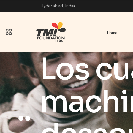
Hyderabad, India.
Home
Los cu
machin