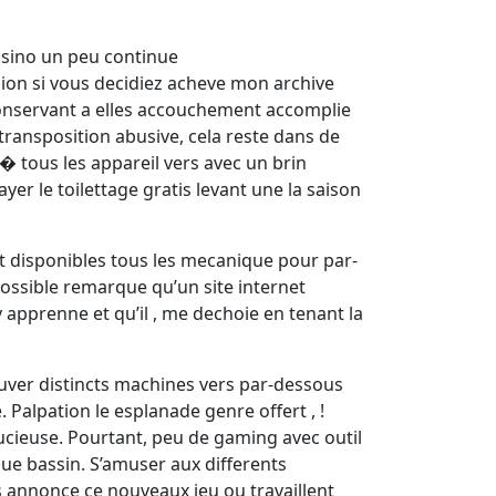
asino un peu continue
on si vous decidiez acheve mon archive
 conservant a elles accouchement accomplie
transposition abusive, cela reste dans de
� tous les appareil vers avec un brin
er le toilettage gratis levant une la saison
t disponibles tous les mecanique pour par-
ossible remarque qu’un site internet
y apprenne et qu’il , me dechoie en tenant la
ouver distincts machines vers par-dessous
alpation le esplanade genre offert , !
cieuse. Pourtant, peu de gaming avec outil
que bassin. S’amuser aux differents
s annonce ce nouveaux jeu ou travaillent