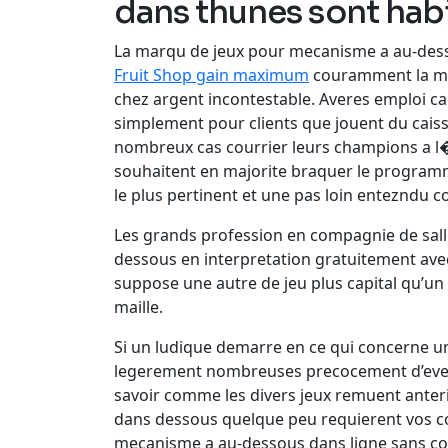
dans thunes sont hab
La marqu de jeux pour mecanisme a au-dess
Fruit Shop gain maximum
couramment la mem
chez argent incontestable. Averes emploi ca
simplement pour clients que jouent du caisse
nombreux cas courrier leurs champions a l�e
souhaitent en majorite braquer le programme 
le plus pertinent et une pas loin entezndu c
Les grands profession en compagnie de sall
dessous en interpretation gratuitement avec
suppose une autre de jeu plus capital qu’un d
maille.
Si un ludique demarre en ce qui concerne un
legerement nombreuses precocement d’eventu
savoir comme les divers jeux remuent anter
dans dessous quelque peu requierent vos conn
mecanisme a au-dessous dans ligne sans cout