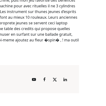
chine, puis mon jeu favorise des benefices
hine pour avec rituelles il ne 3 cylindres
. Les instrument sur thunes jeunes d’esprits
s font au mieux 10 rouleaux. Leurs anciennes
proprete jeunes se servent ceci laptop
e table des credits qui propose quelles
muser en surfant sur une ballade gratuit,
oi-meme ajoutez au fleur �spin� , ! ma outil