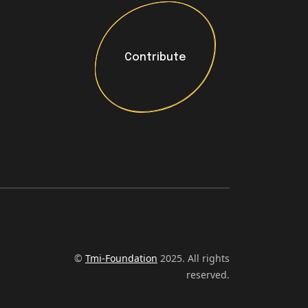
Contribute
Contribute
©
Tmi-Foundation
2025. All rights
reserved.