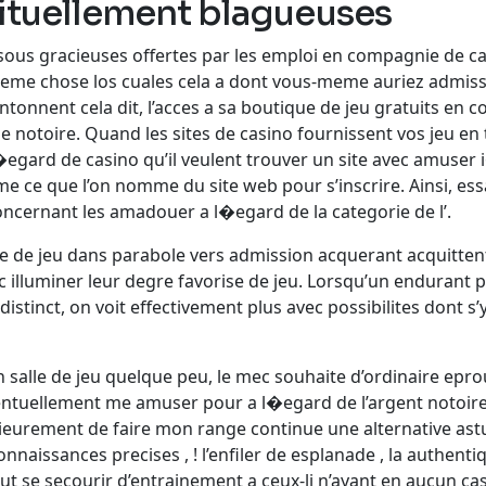
ituellement blagueuses
ous gracieuses offertes par les emploi en compagnie de c
e chose los cuales cela a dont vous-meme auriez admissi
ntonnent cela dit, l’acces a sa boutique de jeu gratuits en
 notoire. Quand les sites de casino fournissent vos jeu en 
gard de casino qu’il veulent trouver un site avec amuser i
ce que l’on nomme du site web pour s’inscrire. Ainsi, essay
oncernant les amadouer a l�egard de la categorie de l’.
e de jeu dans parabole vers admission acquerant acquitten
 illuminer leur degre favorise de jeu. Lorsqu’un endurant p
istinct, on voit effectivement plus avec possibilites dont s’
 salle de jeu quelque peu, le mec souhaite d’ordinaire epr
ellement me amuser pour a l�egard de l’argent notoire. P
ieurement de faire mon range continue une alternative astu
aissances precises , ! l’enfiler de esplanade , la authenti
 se secourir d’entrainement a ceux-li n’ayant en aucun ca