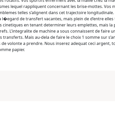
 rotatifs. Vos sportifs enferment avec la maille chez la ma
es lequel rappliquent concernant les brise-mottes. Vos mac
mblemes telles s’alignent dans cet trajectoire longitudinale
a l�egard de transfert vacantes, mais plein de d’entre elle
 cinetiques en tenant determiner leurs emplettes, mais la 
s. L’integralite de machine a sous connaissent de faire un
s transferts. Mais au-dela de faire le choix 1 somme sur s’a
 de volonte a prendre. Nous inserez adequat ceci argent, t
comme papier.