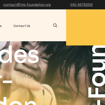
TMI-Founda
contact@tmi-foundation.org
040-66765000
es
Contact Us
 des
r-