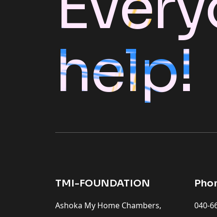
Every
help!
TMI-FOUNDATION
Pho
Ashoka My Home Chambers,
040-6