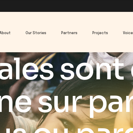
About
Our Stories
Partners
Projects
Voic
ales sont
e sur pa