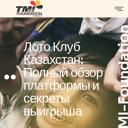
TMI-Founda
Лото Клуб
Казахстан:
Полный обзор
платформы и
секреты
выигрыша