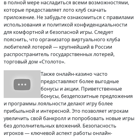
в полной мере насладиться всеми возможностями,
которые предоставляет лото клуб скачать
приложение. Не забудьте ознакомиться с правилами
использования и политикой конфиденциальности
для комфортной и безопасной игры. Следует
пояснить, что организатор виртуального клуба
любителей лотерей — крупнейший в России
распространитель государственных лотерей,
торговый дом «Столото».
Также онлайн-казино часто
предоставляют более выгодные
бонусы и акции. Приветственные
бонусы, бездепозитные предложения
и программы лояльности делают игру более
прибыльной и интересной. Это позволяет игрокам
увеличить свой банкролл и попробовать новые игры
без дополнительных вложений. Безопасность
игроков — ключевой аспект работы онлайн-