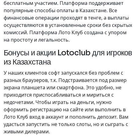
бесплатным участием. Платформа поддерживает
популярные способы оплаты в Казахстане. Все
финансовые операции проходят в тенге, а выплаты
осуществляются в установленные сроки без скрытых
комиссий. Платформа Лото Клуб создана с упором
на простоту и легальность.
Бонусы и акции Lotoclub для игроков
из Казахстана
У наших клиентов софт запускался без проблем с
разных браузеров, т.к. Подстраивается под размер
экрана планшета или смартфона. Это удобно, не
приходится приспосабливаться и мириться с
недочетами. Чтобы играть на деньги, нужно
оформить регистрацию на сайте или выполнить в
Лото Клуб вход в аккаунт и пополнить депозит. Вам
удасться запустить не только слоты, но и сыграть с
живыми дилерами.