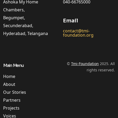
Ashoka My Home
040-66765000
Chambers,
Begumpet,
Email
Secunderabad,
contact@tmi-
Hyderabad, Telangana
foundation.org
©
Tmi-Foundation
2025. All
Main Menu
rights reserved.
Home
About
Our Stories
Partners
Projects
Voices